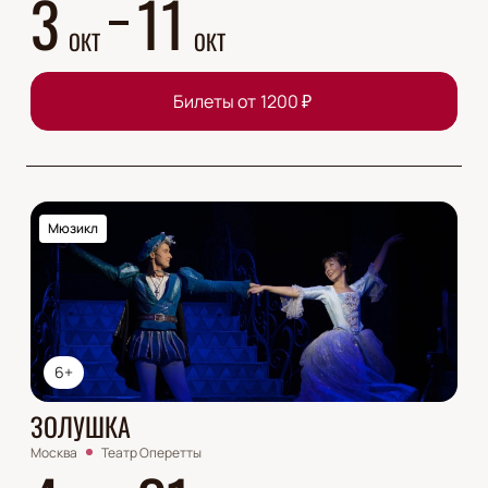
3
11
ОКТ
ОКТ
Билеты от
1200
₽
Мюзикл
6+
ЗОЛУШКА
Москва
Театр Оперетты