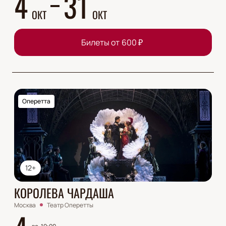
4
31
ОКТ
ОКТ
Билеты от
600
₽
Оперетта
12+
КОРОЛЕВА ЧАРДАША
Москва
Театр Оперетты