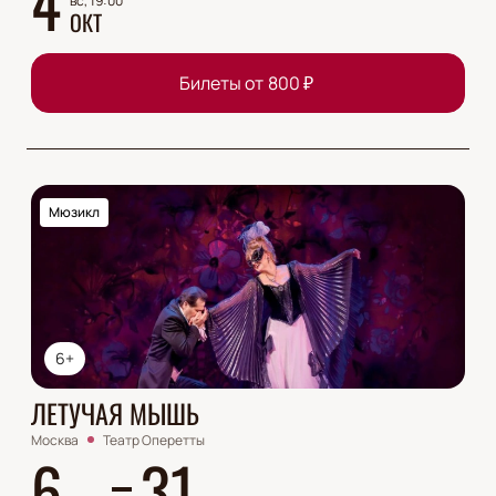
4
вс, 19:00
ОКТ
Билеты от
800
₽
Мюзикл
6+
ЛЕТУЧАЯ МЫШЬ
Москва
Театр Оперетты
6
31