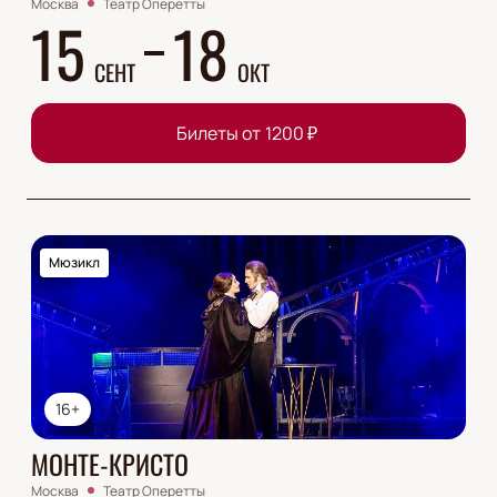
Москва
Театр Оперетты
15
18
СЕНТ
ОКТ
Билеты от
1200
₽
Мюзикл
16+
МОНТЕ-КРИСТО
Москва
Театр Оперетты