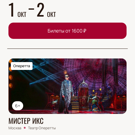
1
2
ОКТ
ОКТ
Билеты от
1600
₽
Оперетта
6+
МИСТЕР ИКС
Москва
Театр Оперетты