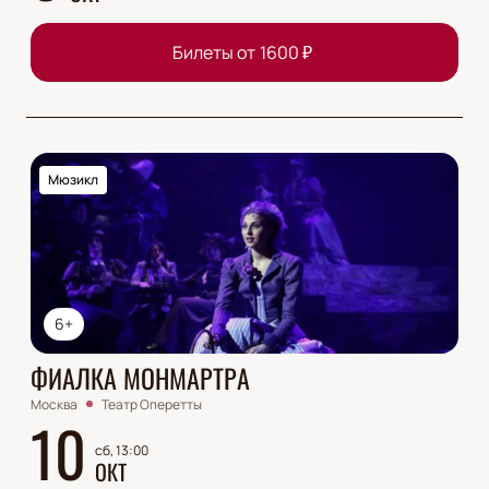
Билеты от
1600
₽
Мюзикл
6+
ФИАЛКА МОНМАРТРА
Москва
Театр Оперетты
10
сб, 13:00
ОКТ