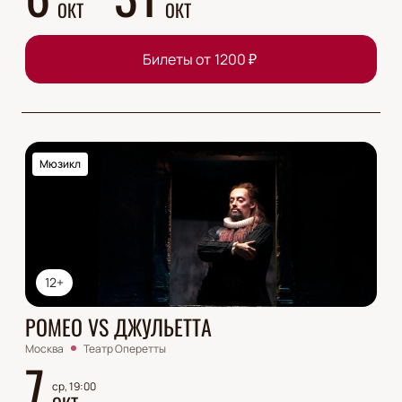
ОКТ
ОКТ
Билеты от
1200
₽
Мюзикл
12+
РОМЕО VS ДЖУЛЬЕТТА
Москва
Театр Оперетты
7
ср, 19:00