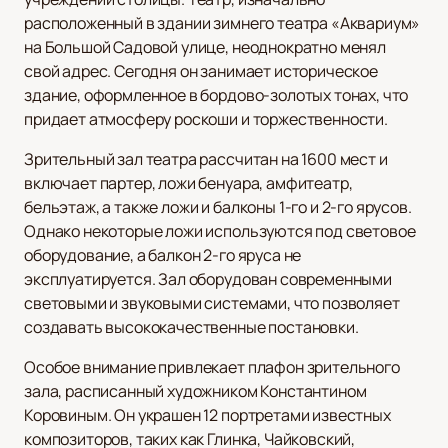
расположенный в здании зимнего театра «Аквариум»
на Большой Садовой улице, неоднократно менял
свой адрес. Сегодня он занимает историческое
здание, оформленное в бордово-золотых тонах, что
придает атмосферу роскоши и торжественности.
Зрительный зал театра рассчитан на 1600 мест и
включает партер, ложи бенуара, амфитеатр,
бельэтаж, а также ложи и балконы 1-го и 2-го ярусов.
Однако некоторые ложи используются под световое
оборудование, а балкон 2-го яруса не
эксплуатируется. Зал оборудован современными
световыми и звуковыми системами, что позволяет
создавать высококачественные постановки.
Особое внимание привлекает плафон зрительного
зала, расписанный художником Константином
Коровиным. Он украшен 12 портретами известных
композиторов, таких как Глинка, Чайковский,