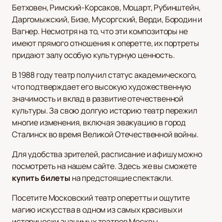
Бетховен, Римский-Корсаков, Моцарт, Рубинштейн,
Даргомыжский, Бизе, Мусоргский, Верди, Бородин и
Вагнер. Несмотря на то, что эти композиторы не
имеют прямого отношения к оперетте, их портреты
придают залу особую культурную ценность.
В 1988 году театр получил статус академического,
что подтверждает его высокую художественную
значимость и вклад в развитие отечественной
культуры. За свою долгую историю театр пережил
многие изменения, включая эвакуацию в город
Сталинск во время Великой Отечественной войны.
Для удобства зрителей, расписание и афишу можно
посмотреть на нашем сайте. Здесь же вы сможете
купить билеты
на предстоящие спектакли.
Посетите Московский театр оперетты и ощутите
магию искусства в одном из самых красивых и
исторически значимых театров Москвы.