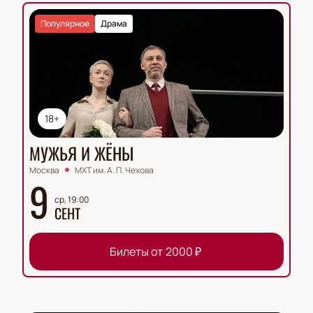
Популярное
Драма
18+
МУЖЬЯ И ЖЁНЫ
Москва
МХТ им. А. П. Чехова
9
ср, 19:00
СЕНТ
Билеты от
2000
₽