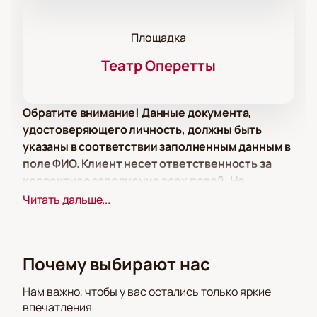
Площадка
Театр Оперетты
Обратите внимание! Данные документа,
удостоверяющего личность, должны быть
указаны в соответствии заполненным данным в
поле ФИО. Клиент несет ответственность за
корректное заполнение всех полей. Не
забудьте взять документ с собой!
Читать дальше...
Обратите внимание, возможна смена актёрского
состава.
Почему выбирают нас
Режиссёр:
Валерий Архипов
Актёрский состав:
Екатерина Кузнецова, Дарья
Нам важно, чтобы у вас остались только яркие
Январина, Инара Гулиева, Анна Новикова, Ольга
впечатления
Белохвостова, Елена Ионова, Анастасия Пугина,