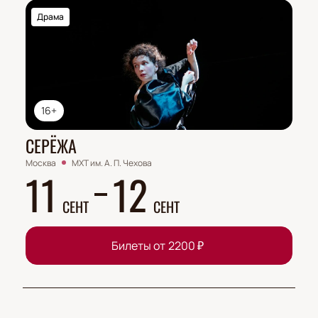
Драма
16+
СЕРЁЖА
Москва
МХТ им. А. П. Чехова
11
12
СЕНТ
СЕНТ
Билеты от
2200
₽