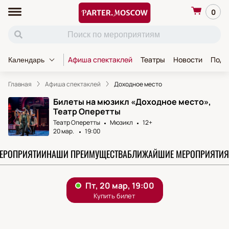
0
Афиша спектаклей
Театры
Новости
Пода
Календарь
Главная
Афиша спектаклей
Доходное место
Билеты на мюзикл «Доходное место»,
Театр Оперетты
Театр Оперетты
Мюзикл
12+
20 мар.
19:00
МЕРОПРИЯТИИ
НАШИ ПРЕИМУЩЕСТВА
БЛИЖАЙШИЕ МЕРОПРИЯТИЯ