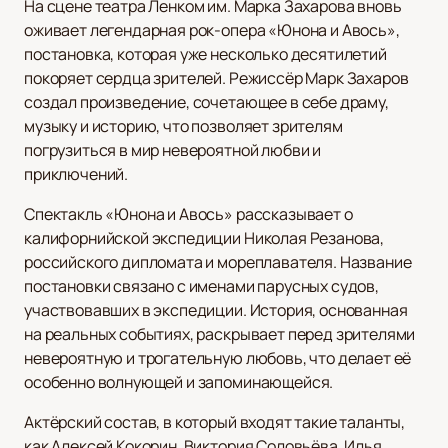
На сцене театра Ленком им. Марка Захарова вновь
оживает легендарная рок-опера «Юнона и Авось»,
постановка, которая уже несколько десятилетий
покоряет сердца зрителей. Режиссёр Марк Захаров
создал произведение, сочетающее в себе драму,
музыку и историю, что позволяет зрителям
погрузиться в мир невероятной любви и
приключений.
Спектакль «Юнона и Авось» рассказывает о
калифорнийской экспедиции Николая Резанова,
российского дипломата и мореплавателя. Название
постановки связано с именами парусных судов,
участвовавших в экспедиции. История, основанная
на реальных событиях, раскрывает перед зрителями
невероятную и трогательную любовь, что делает её
особенно волнующей и запоминающейся.
Актёрский состав, в который входят такие таланты,
как Алексей Кокорин, Виктория Соловьёва, Илья