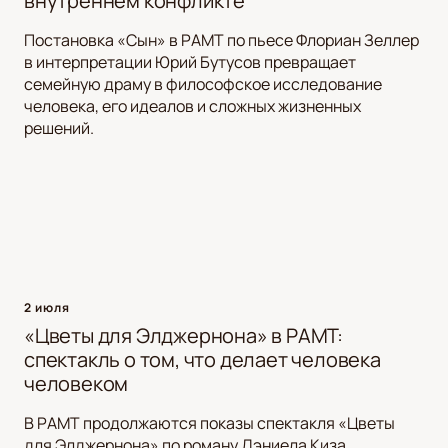
внутреннем конфликте
Постановка «Сын» в РАМТ по пьесе Флориан Зеллер
в интерпретации Юрий Бутусов превращает
семейную драму в философское исследование
человека, его идеалов и сложных жизненных
решений.
2 июля
«Цветы для Элджернона» в РАМТ:
спектакль о том, что делает человека
человеком
В РАМТ продолжаются показы спектакля «Цветы
для Элджернона» по роману Дэниела Киза.