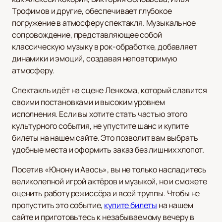
Трофимов и другие, обеспечивает глубокое
погружение в атмосферу спектакля. Музыкальное
сопровождение, представляющее собой
классическую музыку в рок-обработке, добавляет
динамики и эмоций, создавая неповторимую
атмосферу.
Спектакль идёт на сцене Ленкома, который славится
своими постановками и высоким уровнем
исполнения. Если вы хотите стать частью этого
культурного события, не упустите шанс и купите
билеты на нашем сайте. Это позволит вам выбрать
удобные места и оформить заказ без лишних хлопот.
Посетив «Юнону и Авось», вы не только насладитесь
великолепной игрой актёров и музыкой, но и сможете
оценить работу режиссёра и всей труппы. Чтобы не
пропустить это событие,
купите билеты
на нашем
сайте и приготовьтесь к незабываемому вечеру в