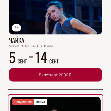
6+
ЧАЙКА
Москва
МХТ им. А. П. Чехова
5
14
СЕНТ
СЕНТ
Билеты от
2000
₽
Популярное
Драма