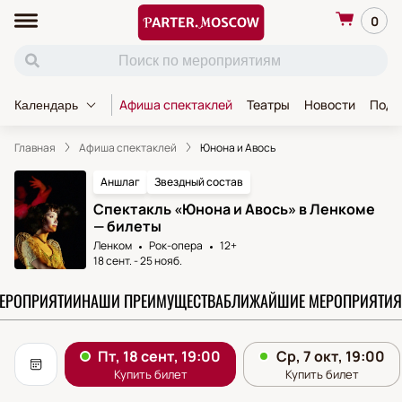
0
Афиша спектаклей
Театры
Новости
Пода
Календарь
Главная
Афиша спектаклей
Юнона и Авось
Аншлаг
Звездный состав
Спектакль «Юнона и Авось» в Ленкоме
— билеты
Ленком
Рок-опера
12+
18 сент.
-
25 нояб.
МЕРОПРИЯТИИ
НАШИ ПРЕИМУЩЕСТВА
БЛИЖАЙШИЕ МЕРОПРИЯТИЯ