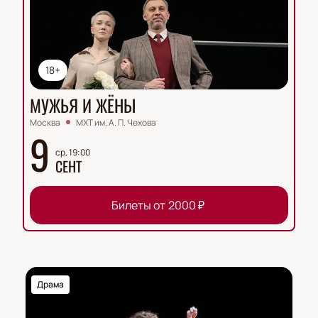
18+
МУЖЬЯ И ЖЁНЫ
Москва
МХТ им. А. П. Чехова
9
ср, 19:00
СЕНТ
Билеты от
2000
₽
Драма