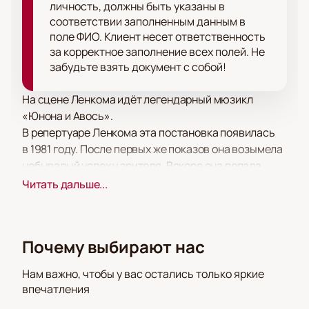
личность, должны быть указаны в
соответствии заполненным данным в
поле ФИО. Клиент несет ответственность
за корректное заполнение всех полей. Не
забудьте взять документ с собой!
На сцене Ленкома идёт легендарный мюзикл
«Юнона и Авось».
В репертуаре Ленкома эта постановка появилась
в 1981 году. После первых же показов она возымела
небывалый успех у зрителя. Вскоре она попала
и на зарубежные сцены, превзойдя все ожидания.
Читать дальше...
Спектакль стал первым отечественным
произведением бродвейского уровня.
Билеты на постановку «Юнона и Авось»
Почему выбирают нас
в Ленкоме
до сих пор раскупаются практически
мгновенно, хоть спектакль и выдержал тысячи
Нам важно, чтобы у вас остались только яркие
показов.
впечатления
Создатели произведения в своё время определили