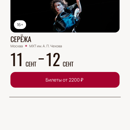
16+
СЕРЁЖА
Москва
МХТ им. А. П. Чехова
11
12
СЕНТ
СЕНТ
Билеты от
2200
₽