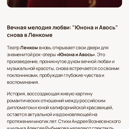
Вечная мелодия любви: "Юнона и Авось"
снова в Ленкоме
Театр
Ленком
вновь открывает свои двери для
знаменитой рок-оперы
«Юнона и Авось»
. Это
произведение, проникнутое духом вечной любви и
музыкальной красоты, снова встречается со своими
поклонниками, пробуждая глубокие чувства и
воспоминания.
История, воссоздающая живую картину
романтических отношений между российским
дипломатом и юной калифорнийской красавицей,
остается актуальной и вдохновляющей на
протяжении многих лет. Стихи Андрея Вознесенского
и музыка Алексея Рыбникова наделяют спектакль