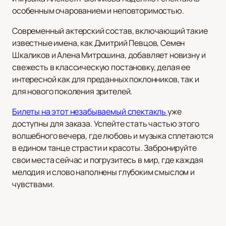
особенным очарованием и неповторимостью.
Современный актерский состав, включающий такие
известные имена, как Дмитрий Певцов, Семен
Шкаликов и Алена Митрошина, добавляет новизну и
свежесть в классическую постановку, делая ее
интересной как для преданных поклонников, так и
для нового поколения зрителей.
Билеты на этот незабываемый спектакль
уже
доступны для заказа. Успейте стать частью этого
волшебного вечера, где любовь и музыка сплетаются
в едином танце страсти и красоты. Забронируйте
свои места сейчас и погрузитесь в мир, где каждая
мелодия и слово наполнены глубоким смыслом и
чувствами.