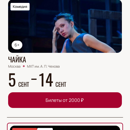
Комедия
6+
ЧАЙКА
Москва
МХТ им. А. П. Чехова
5
14
СЕНТ
СЕНТ
Билеты от
2000
₽