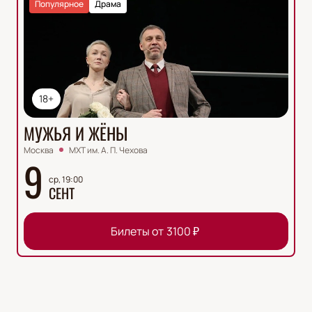
Популярное
Драма
18+
МУЖЬЯ И ЖЁНЫ
Москва
МХТ им. А. П. Чехова
9
ср, 19:00
СЕНТ
Билеты от
3100
₽