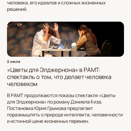
человека, его идеалов и сложных жизненных
решений.
2 июля
«Цветы для Элджернона» в РАМТ:
спектакль о том, что делает человека
человеком
В РАМТ продолжаются показы спектакля «Цветы
для Элджернона» по роману Дэниела Киза.
Постановка Юрия Грымова предлагает
поразмышлять о природе интеллекта, человечности
и истинной цене жизненных перемен.