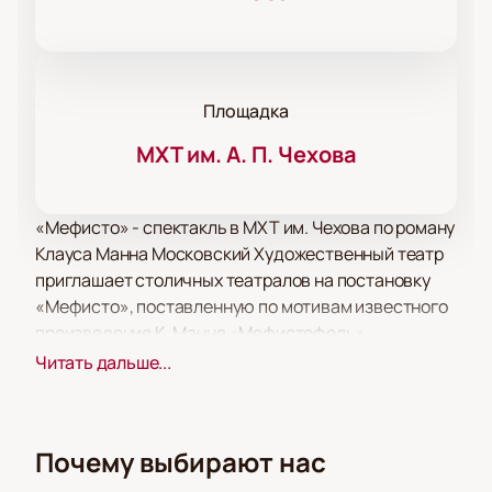
Площадка
МХТ им. А. П. Чехова
«Мефисто» - спектакль в МХТ им. Чехова по роману
Клауса Манна Московский Художественный театр
приглашает столичных театралов на постановку
«Мефисто», поставленную по мотивам известного
произведения К. Манна «Мефистофель».
Спектакль расскажет зрителю об отношениях
Читать дальше...
творческой личности со властью. Публика увидит
историю одаренного артиста, театрала и
режиссера в условиях тоталитарного
Почему выбирают нас
государственного режима. Талантливый во всем,
человек искусства, подпав под влияние славы и