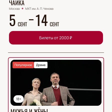
ЧАЙКА
Москва
МХТ им. А. П. Чехова
5
14
СЕНТ
СЕНТ
Билеты от
2000
₽
Популярное
Драма
18+
МУЖЬЯ И ЖЁНЫ