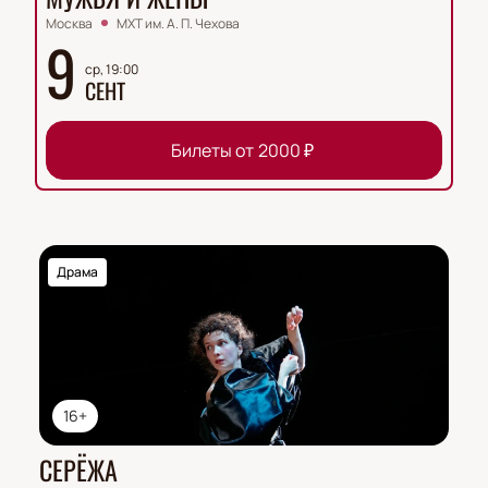
Москва
МХТ им. А. П. Чехова
9
ср, 19:00
СЕНТ
Билеты от
2000
₽
Драма
16+
СЕРЁЖА