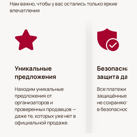
Нам важно, чтобы у вас остались только яркие
денег, продаёт душу, будто Фауст, но не сатане, а
впечатления
нацистам… Статус и обогащение становятся в душе
героя на место таланта, а сам главный персонаж
превращается в преступника, споспешника
фашистского режима. То, что он натворил, герой
понимает очень поздно, когда не осталось ни
единого шанса спастись. Поставил спектакль
«Мефисто» известный режиссер А. Шапиро.
Представление идет на Главной сцене МХТ и
Уникальные
Безопасная 
длится 2 ч. 45 мин. + 1 антракт.
предложения
защита данн
Находим уникальные
Все платежи про
предложения от
защищённые шлю
организаторов и
не сохраняются 
проверенных продавцов —
в безопасности.
даже те, которых уже нет в
официальной продаже.