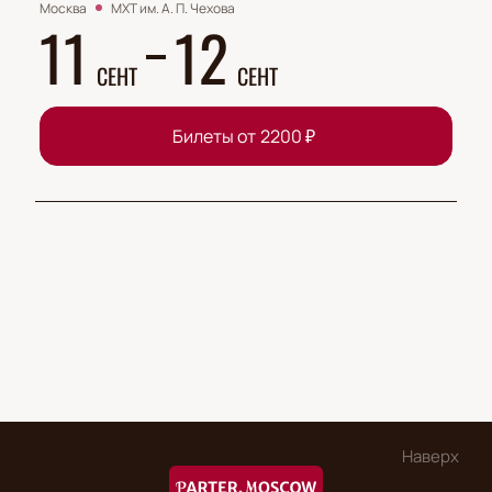
Москва
МХТ им. А. П. Чехова
11
12
СЕНТ
СЕНТ
Билеты от
2200
₽
Наверх