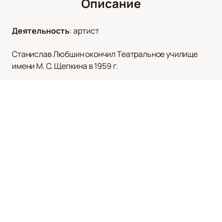
Описание
Деятельность
:
артист
Станислав Любшин окончил Театральное училище
имени М. С. Щепкина в 1959 г.
Дебютировал в театре «Современник» в спектакле
«Пять вечеров» (Славка). Среди его ролей в театрах
Москвы: Генрих и Христиан («Голый король»), Глухарь
(«Два цвета») — «Современник»; Столяр («Добрый
человек из Сезуана»), Автор («Герой нашего
времени») — Театр на Таганке; Шаманов («Прошлым
летом в Чулимске»), Учитель («Дом окнами в поле»)
— Театр имени М. Н. Ермоловой. В театре на Малой
Бронной играл в спектаклях А. Эфроса «Веранда в
лесу» (Пахомов), «Конец Дон-Жуана» (Сганарель и
Лепорелло).