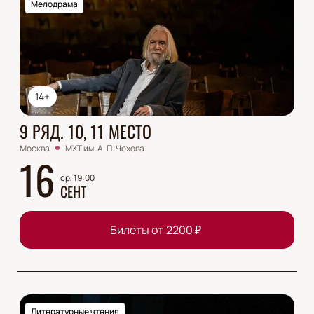
Мелодрама
14+
9 РЯД. 10, 11 МЕСТО
Москва
МХТ им. А. П. Чехова
16
ср, 19:00
СЕНТ
Билеты от
2200
₽
Литературные чтения