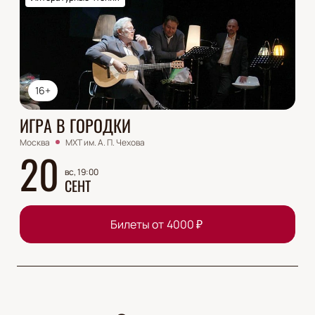
16+
ИГРА В ГОРОДКИ
Москва
МХТ им. А. П. Чехова
20
вс, 19:00
СЕНТ
Билеты от
4000
₽