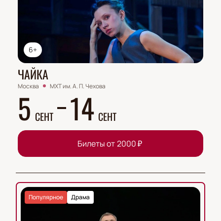
6+
ЧАЙКА
Москва
МХТ им. А. П. Чехова
5
14
СЕНТ
СЕНТ
Билеты от
2000
₽
Популярное
Драма