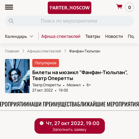
0
Афиша спектаклей
Театры
Новости
Пода
Календарь
Главная
Афиша спектаклей
Фанфан-Тюльпан
Популярное
Билеты на мюзикл "Фанфан-Тюльпан",
Театр Оперетты
Театр Оперетты
Мюзикл
6+
27 окт. 2022
19:00
МЕРОПРИЯТИИ
НАШИ ПРЕИМУЩЕСТВА
БЛИЖАЙШИЕ МЕРОПРИЯТИЯ