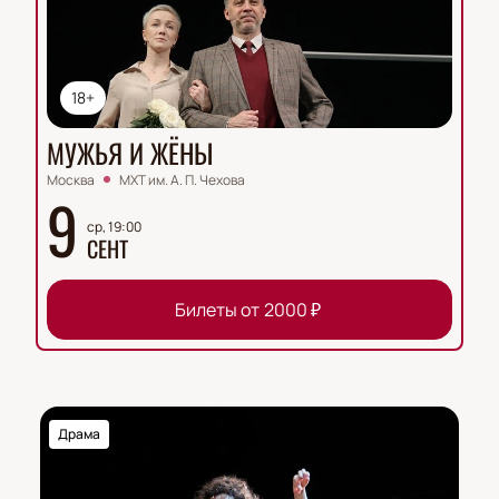
18+
МУЖЬЯ И ЖЁНЫ
Москва
МХТ им. А. П. Чехова
9
ср, 19:00
СЕНТ
Билеты от
2000
₽
Драма