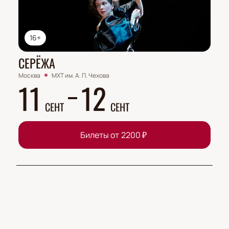
16+
СЕРЁЖА
Москва
МХТ им. А. П. Чехова
11
12
СЕНТ
СЕНТ
Билеты от
2200
₽