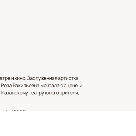
атре и кино. Заслуженная артистка
Роза Вакильевна мечтала о сцене, и
к Казанскому театру юного зрителя,
ный» (2009), а широкое признание
ила около 30 ролей, среди которых
а», а также в сериале «Содержанки».