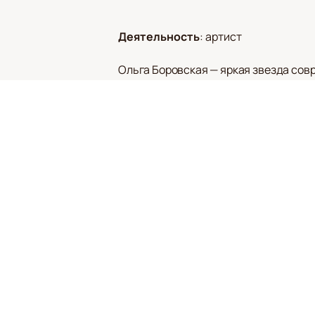
Деятельность
:
артист
Ольга Боровская — яркая звезда сов
Родившись в Волгограде и окончив ГИ
Грушеньки в «Очарованном страннике
передать страсть и непримиримость 
С 2011 года Ольга активно участвует 
Среди её запоминающихся ролей — Ме
в «Ричарде III». Каждое её появление
На нашем сайте вы можете
купить б
Расписание спектаклей и афишу можн
постановки с этой талантливой актри
Ольга Боровская не только украшает
наградами, включая Первую премию к
откройте для себя мир театра через