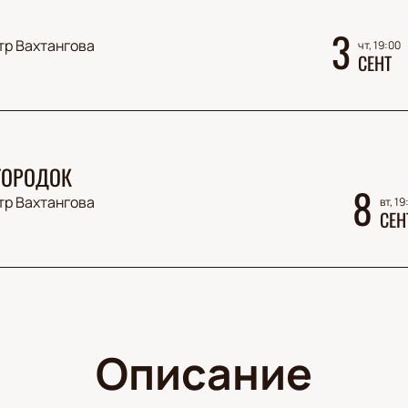
3
тр Вахтангова
чт, 19:00
СЕНТ
 ГОРОДОК
8
тр Вахтангова
вт, 19
СЕН
Описание