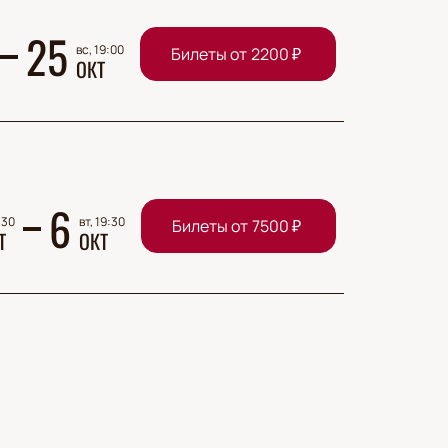
25
вс, 19:00
Билеты от
2200
₽
ОКТ
6
:30
вт, 19:30
Билеты от
7500
₽
Т
ОКТ