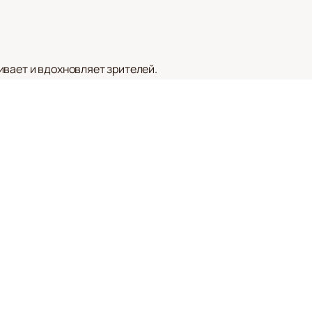
ивает и вдохновляет зрителей.
анту и харизме. Ее дебютная роль
тики восхищались ее способностью
талант раскрывается во всей красе.
гине», а также Принцесса Елизавета
ично насладиться её мастерством.
жность увидеть потрясающие
мые эмоции. Её работы отмечены
 к поклонникам её творчества и
са.