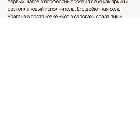
первых шагов в профессии проявил себя как яркий и
разноплановый исполнитель. Его дебютная роль
Урагана в постановке «Кот в сапогах» стала лишь
началом успешного пути на театральных подмостках.
Александр Галочкин продолжает радовать зрителей
своими выступлениями в таких спектаклях, как
«Генерал и его семья», где он воплощает образы
старшины Алиева и капитана Барановского, а также в
постановках «Мадемуазель Нитуш», «Евгений
Онегин» и «Дурочка». Его участие в таких известных
спектаклях, как «Анна Каренина», «Мнимый
больной», «Медея», «Царь Эдип» и «Стефан Цвейг.
Новеллы», подтверждает его высокий
профессионализм и творческую многогранность.
Чтобы не пропустить выступления Александра
Галочкина, вы можете легко и быстро купить билеты
на нашем сайте. Полное расписание спектаклей и
афишу всегда можно посмотреть на нашем сайте, что