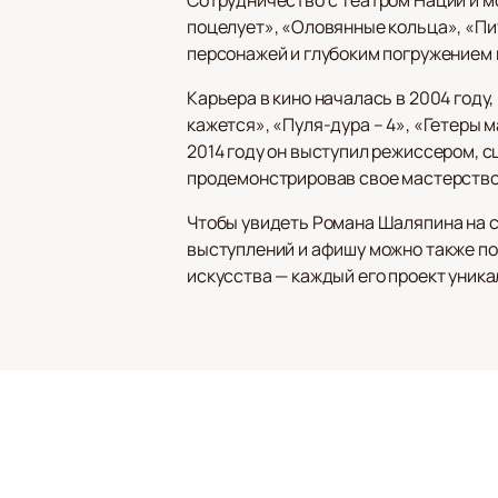
поцелует», «Оловянные кольца», «Пи
персонажей и глубоким погружением 
Карьера в кино началась в 2004 году,
кажется», «Пуля-дура – 4», «Гетеры м
2014 году он выступил режиссером, 
продемонстрировав свое мастерство
Чтобы увидеть Романа Шаляпина на с
выступлений и афишу можно также по
искусства — каждый его проект уника