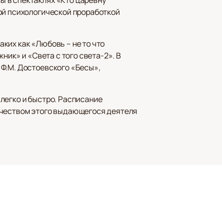
ой психологической проработкой
аких как «Любовь – не то что
ник» и «Света с того света-2». В
 Ф.М. Достоевского «Бесы»,
легко и быстро. Расписание
рчеством этого выдающегося деятеля