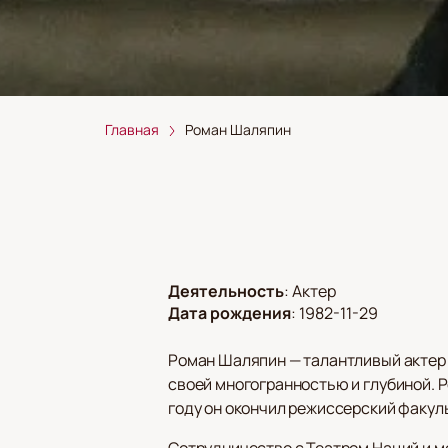
Главная
Роман Шаляпин
Деятельность
:
Актер
Дата рождения
:
1982-11-29
Роман Шаляпин — талантливый актер т
своей многогранностью и глубиной. Р
году он окончил режиссерский факул
Сотрудничество с Театром Наций и м