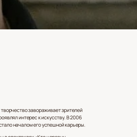
е творчество завораживает зрителей
роявлял интерес к искусству. В 2006
стало началом его успешной карьеры.
ы в спектаклях «Кто царевну