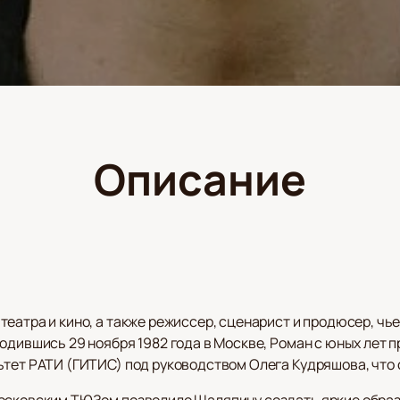
Описание
еатра и кино, а также режиссер, сценарист и продюсер, чь
одившись 29 ноября 1982 года в Москве, Роман с юных лет п
ьтет РАТИ (ГИТИС) под руководством Олега Кудряшова, что 
осковским ТЮЗом позволило Шаляпину создать яркие образ