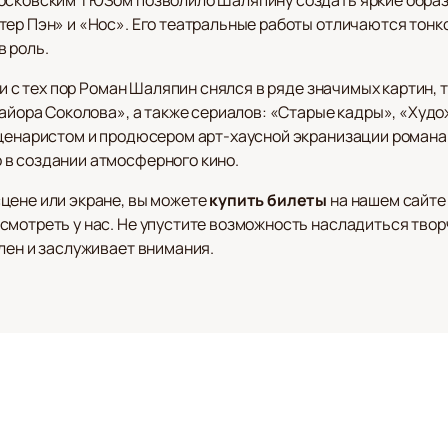
тер Пэн» и «Нос». Его театральные работы отличаются тонк
в роль.
 и с тех пор Роман Шаляпин снялся в ряде значимых картин, т
айора Соколова», а также сериалов: «Старые кадры», «Худож
сценаристом и продюсером арт-хаусной экранизации романа
 в создании атмосферного кино.
цене или экране, вы можете
купить билеты
на нашем сайте 
смотреть у нас. Не упустите возможность насладиться тво
лен и заслуживает внимания.