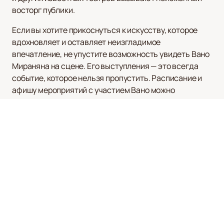
восторг публики.
Если вы хотите прикоснуться к искусству, которое
вдохновляет и оставляет неизгладимое
впечатление, не упустите возможность увидеть Вано
Мираняна на сцене. Его выступления — это всегда
событие, которое нельзя пропустить. Расписание и
афишу мероприятий с участием Вано можно
посмотреть на нашем сайте, где вы также можете
купить билеты
на нашем сайте. Не упустите шанс
стать частью этого удивительного мира искусства
вместе с Вано Мираняном!