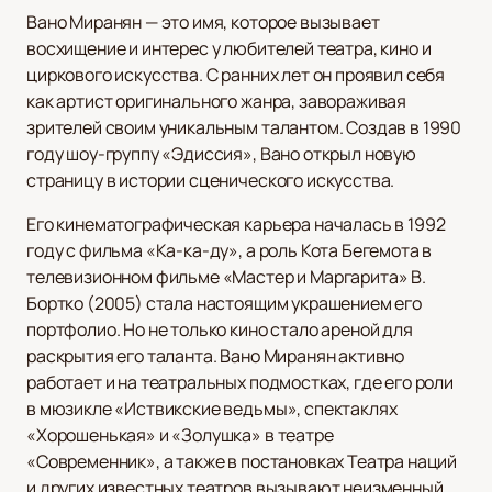
Вано Миранян — это имя, которое вызывает
восхищение и интерес у любителей театра, кино и
циркового искусства. С ранних лет он проявил себя
как артист оригинального жанра, завораживая
зрителей своим уникальным талантом. Создав в 1990
году шоу-группу «Эдиссия», Вано открыл новую
страницу в истории сценического искусства.
Его кинематографическая карьера началась в 1992
году с фильма «Ка-ка-ду», а роль Кота Бегемота в
телевизионном фильме «Мастер и Маргарита» В.
Бортко (2005) стала настоящим украшением его
портфолио. Но не только кино стало ареной для
раскрытия его таланта. Вано Миранян активно
работает и на театральных подмостках, где его роли
в мюзикле «Иствикские ведьмы», спектаклях
«Хорошенькая» и «Золушка» в театре
«Современник», а также в постановках Театра наций
и других известных театров вызывают неизменный