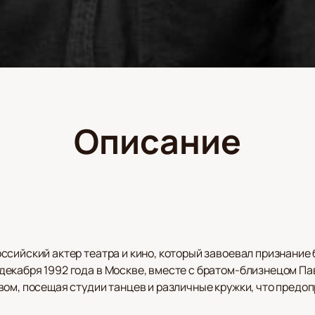
Описание
сийский актер театра и кино, который завоевал признание 
екабря 1992 года в Москве, вместе с братом-близнецом Пав
вом, посещая студии танцев и различные кружки, что предо