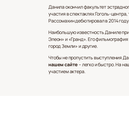
Данила окончил факультет эстрадног
участия в спектаклях Гоголь-центра
Рассомахин дебютировал в 2014 году
Наибольшую известность Даниле прин
Элеон» и «Гранд». Его фильмография
город Земли» и другие.
Чтобы не пропустить выступления Да
нашем сайте
– легко и быстро. На 
участием актера.