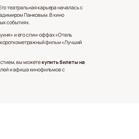
Его театральная карьера началась с
ладимиром Панковым. В кино
ых событиях.
ухня» и его спин-оффах «Отель
», короткометражный фильм «Лучший
астием, вы можете
купить билеты на
аклей и афиша кинофильмов с