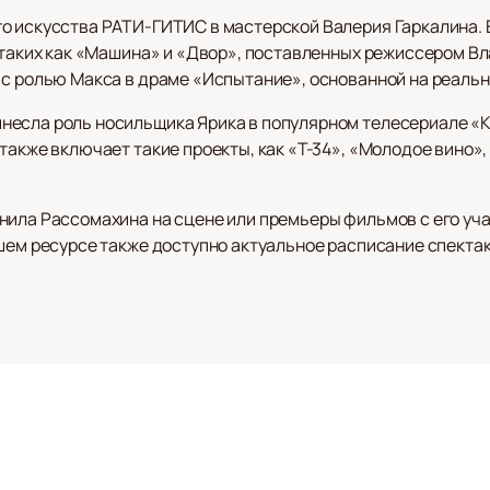
о искусства РАТИ-ГИТИС в мастерской Валерия Гаркалина. 
, таких как «Машина» и «Двор», поставленных режиссером В
 с ролью Макса в драме «Испытание», основанной на реальн
есла роль носильщика Ярика в популярном телесериале «К
 также включает такие проекты, как «Т-34», «Молодое вино
нила Рассомахина на сцене или премьеры фильмов с его уч
нашем ресурсе также доступно актуальное расписание спект