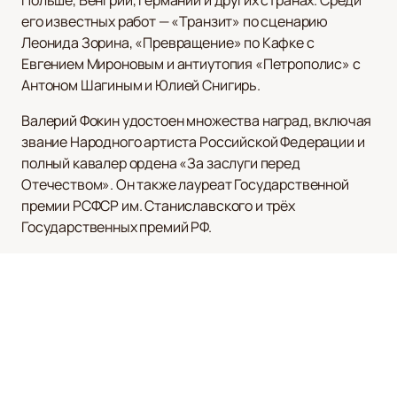
Польше, Венгрии, Германии и других странах. Среди
его известных работ — «Транзит» по сценарию
Леонида Зорина, «Превращение» по Кафке с
Евгением Мироновым и антиутопия «Петрополис» с
Антоном Шагиным и Юлией Снигирь.
Валерий Фокин удостоен множества наград, включая
звание Народного артиста Российской Федерации и
полный кавалер ордена «За заслуги перед
Отечеством». Он также лауреат Государственной
премии РСФСР им. Станиславского и трёх
Государственных премий РФ.
Не упустите шанс прикоснуться к искусству великого
мастера!
Купить билеты
на нашем сайте — это ваш
билет в мир высоких эмоций и глубоких размышлений.
Ознакомьтесь с расписанием и афишей мероприятий
Валерия Фокина на нашем сайте и откройте для себя
новый уровень театрального искусства.