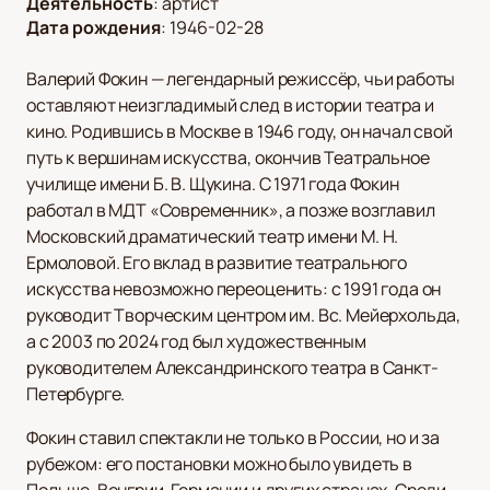
Деятельность
:
артист
Дата рождения
:
1946-02-28
Валерий Фокин — легендарный режиссёр, чьи работы
оставляют неизгладимый след в истории театра и
кино. Родившись в Москве в 1946 году, он начал свой
путь к вершинам искусства, окончив Театральное
училище имени Б. В. Щукина. С 1971 года Фокин
работал в МДТ «Современник», а позже возглавил
Московский драматический театр имени М. Н.
Ермоловой. Его вклад в развитие театрального
искусства невозможно переоценить: с 1991 года он
руководит Творческим центром им. Вс. Мейерхольда,
а с 2003 по 2024 год был художественным
руководителем Александринского театра в Санкт-
Петербурге.
Фокин ставил спектакли не только в России, но и за
рубежом: его постановки можно было увидеть в