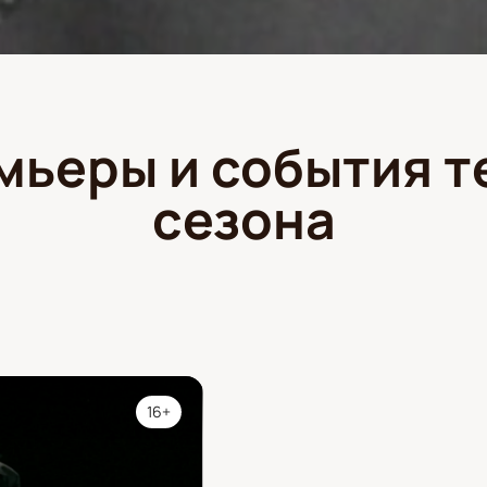
мьеры и события т
сезона
16+