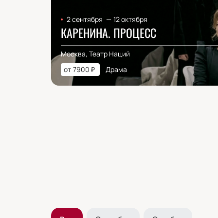
2 сентября
—
12 октября
КАРЕНИНА. ПРОЦЕСС
Москва, Театр Наций
от
7900
₽
Драма