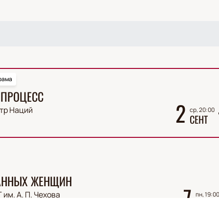
рама
 ПРОЦЕСС
2
тр Наций
ср, 20:00
СЕНТ
ВАННЫХ ЖЕНЩИН
7
 им. А. П. Чехова
пн, 19:0
СЕНТ