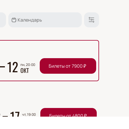
12
пн, 20:00
Билеты от
7900
₽
ОКТ
17
0
чт, 19:00
Билеты от
4800
₽
СЕНТ