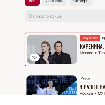
Все
Сентябрь
Октябрь
Популярное
Д
КАРЕНИНА.
Москва
Теа
16+
Пьеса
8 РАЗГНЕ
Москва
МХТ
16+