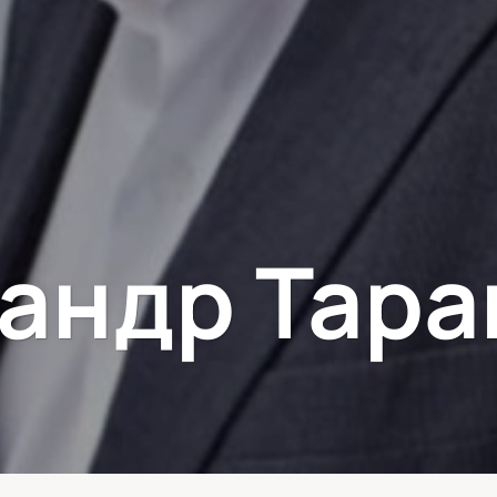
андр Тар