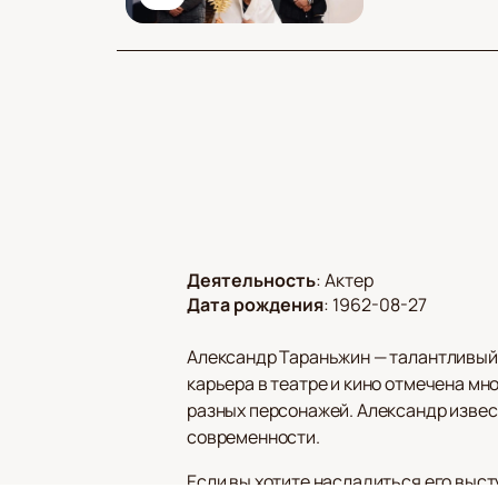
Деятельность
:
Актер
Дата рождения
:
1962-08-27
Александр Тараньжин — талантливый 
карьера в театре и кино отмечена м
разных персонажей. Александр извес
современности.
Если вы хотите насладиться его выс