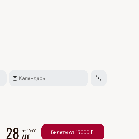
28
пт, 19:00
Билеты от
13600
₽
АВГ