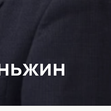
аньжин