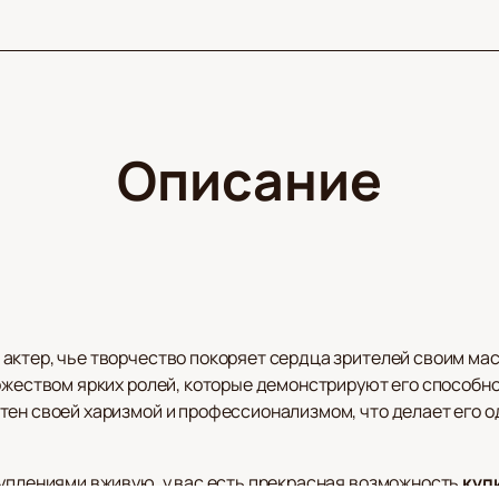
Описание
актер, чье творчество покоряет сердца зрителей своим мас
ножеством ярких ролей, которые демонстрируют его способн
тен своей харизмой и профессионализмом, что делает его 
туплениями вживую, у вас есть прекрасная возможность
куп