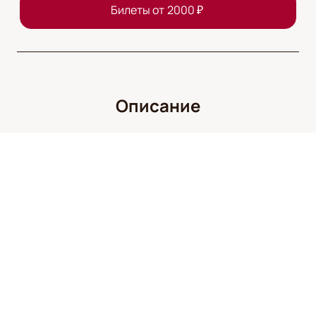
Билеты от
2000
₽
Описание
Деятельность
:
Актриса
Дата рождения
:
1992-11-27
Виктория Проценко — талантливая актриса театра и
кино, чье имя уже давно стало синонимом
профессионализма и мастерства. Ее карьера
началась на театральных подмостках, где она быстро
завоевала признание зрителей и критиков благодаря
своему уникальному дару перевоплощения и
глубокому пониманию ролей. На сцене Виктория
демонстрирует редкое сочетание эмоциональной