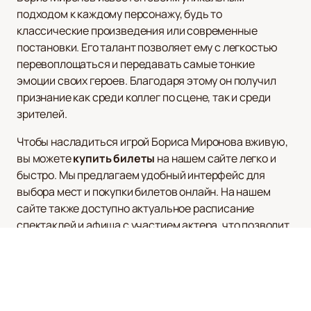
подходом к каждому персонажу, будь то
классические произведения или современные
постановки. Его талант позволяет ему с легкостью
перевоплощаться и передавать самые тонкие
эмоции своих героев. Благодаря этому он получил
признание как среди коллег по сцене, так и среди
зрителей.
Чтобы насладиться игрой Бориса Миронова вживую,
вы можете
купить билеты
на нашем сайте легко и
быстро. Мы предлагаем удобный интерфейс для
выбора мест и покупки билетов онлайн. На нашем
сайте также доступно актуальное расписание
спектаклей и афиша с участием актера, что позволит
вам спланировать посещение театра заранее.
Не упустите возможность увидеть мастерство
Бориса Миронова на сцене — его выступления всегда
оставляют незабываемое впечатление и