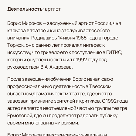
Деятельность
:
артист
Борис Миронов — заслуженный артист России, чья
карьера в театре и кино заслуживает особого
внимания. Родившись 14 июня 1965 года в городе
Торжок, он с ранних лет проявлял интерес к
искусству, что привело его к поступлению в ГИТИС,
который он успешно окончил в 1992 году под
руководством В.А. Андреева.
После завершения обучения Борис начал свою
профессиональную деятельность в Тверском
областном драматическом театре, где быстро
завоевал признание зрителей и критиков. С 1992 года
актер является неотъемлемой частью труппы театра
Ермоловой, где он продолжает радовать публику
своими многогранными ролями.
Борис Миронов известен своим уникальным