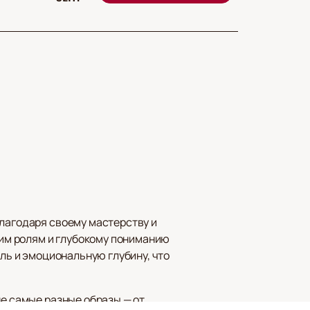
благодаря своему мастерству и
рким ролям и глубокому пониманию
иль и эмоциональную глубину, что
не самые разные образы — от