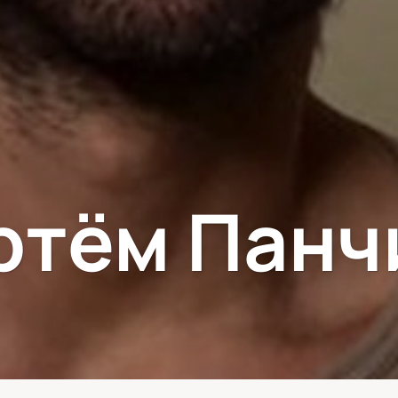
ртём Панч