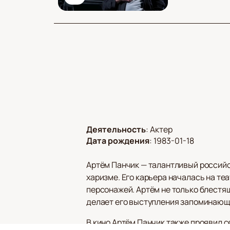
Деятельность
:
Актер
Дата рождения
:
1983-01-18
Артём Панчик — талантливый российс
харизме. Его карьера началась на те
персонажей. Артём не только блестящ
делает его выступления запоминающ
В кино Артём Панчик также проявил с