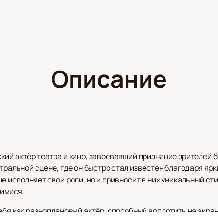
Описание
кий актёр театра и кино, завоевавший признание зрителей 
атральной сцене, где он быстро стал известен благодаря я
е исполняет свои роли, но и привносит в них уникальный ст
имися.
ебя как разноплановый актёр, способный воплотить на экра