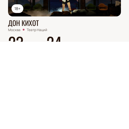
18+
ДОН КИХОТ
Москва
Театр Наций
23
24
СЕНТ
СЕНТ
Билеты от
2000
₽
Описание
Деятельность
:
Актер