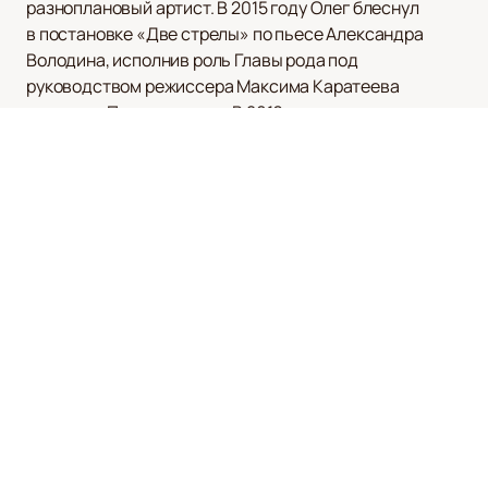
разноплановый артист. В 2015 году Олег блеснул
в постановке «Две стрелы» по пьесе Александра
Володина, исполнив роль Главы рода под
руководством режиссера Максима Каратеева
в театре «Переделкино». В 2016 году он продолжил
покорять зрителей на сцене ГИТИСа, где сыграл
Чичикова в отрывке из «Мертвых душ» Н. В. Гоголя
и Тихона в «Грозе» А. Н. Островского.
Не ограничиваясь театром, Олег Грязнов также
сделал шаг в мир кино и телевидения. В 2018 году
он снялся в исторической драме «Ильинский рубеж»,
где его игра добавила глубины и эмоциональности
фильму.
Для всех поклонников таланта Олега Грязнова
мы предлагаем удобный способ быть в курсе его
творческой деятельности. На нашем сайте
вы можете легко и быстро
купить билеты
на его
спектакли и фильмы. Кроме того, у нас представлено