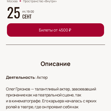
Москва
Пространство «Внутри»
25
пт, 19:00
СЕНТ
Билеты от
4500
₽
Описание
Деятельность
:
Актер
Олег Грязнов — талантливый актер, завоевавший
признание как на театральной сцене, так
и в кинематографе. Его карьера началась с ярких
ролей в театре, где он проявил себя как