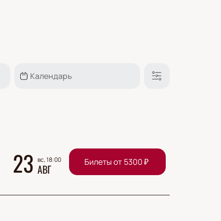
23
вс, 18:00
Билеты от
5300
₽
АВГ