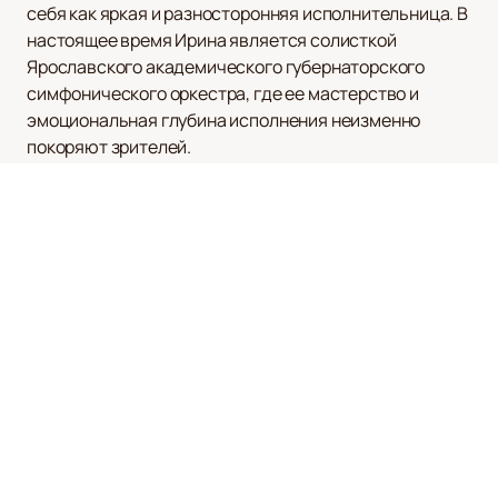
себя как яркая и разносторонняя исполнительница. В
настоящее время Ирина является солисткой
Ярославского академического губернаторского
симфонического оркестра, где ее мастерство и
эмоциональная глубина исполнения неизменно
покоряют зрителей.
Ирина Рындина активно участвует в театральных
проектах известных российских театров. Ее можно
увидеть на сценах Театра Наций и Гоголь-центра.
Каждое выступление Ирины — это уникальное
сочетание профессионализма и искренности, что
делает ее одной из самых востребованных актрис
современности.
На нашем сайте вы можете легко и быстро
купить
билеты
на спектакли и концерты с участием Ирины
Рындиной. Мы предлагаем удобный интерфейс для
поиска и приобретения билетов, чтобы вы могли