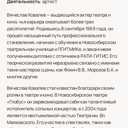
Деятельность
:
артист
Вячеслав Ковалев — выдающийся актер театра и
кино, чья карьера охватывает более трех
десятилетий. Родившись 8 сентября 1969 года, он
прошел насыщенный путь профессионального
становления, начиная с обучения в Новосибирском
театральном училище и ЛГИТМИКе, и заканчивая
получением диплома с отличием в РАТИ-ГИТИС. Его
творческое развитие неразрывно связано с именами
таких мастеров сцены, как Фокин В.В., Морозов Б.А. и
многие другие.
Вячеслав Ковалев стал известен благодаря своим
ролям в театре и кино. В Новосибирском театре
«Глобус» он зарекомендовал себя как талантливый
исполнитель сольных концертов, а с 2004 года
является неотъемлемой частью Театра им. Вл.
Маяковского. Его участие в спектаклях, таких как