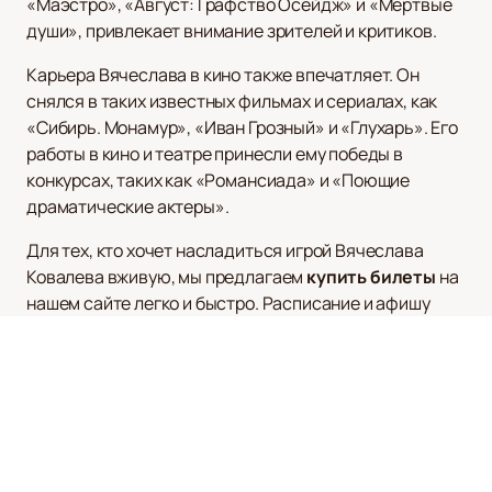
«Маэстро», «Август: Графство Осейдж» и «Мертвые
души», привлекает внимание зрителей и критиков.
Карьера Вячеслава в кино также впечатляет. Он
снялся в таких известных фильмах и сериалах, как
«Сибирь. Монамур», «Иван Грозный» и «Глухарь». Его
работы в кино и театре принесли ему победы в
конкурсах, таких как «Романсиада» и «Поющие
драматические актеры».
Для тех, кто хочет насладиться игрой Вячеслава
Ковалева вживую, мы предлагаем
купить билеты
на
нашем сайте легко и быстро. Расписание и афишу
спектаклей можно также посмотреть на нашем сайте,
что позволит вам всегда быть в курсе актуальных
событий. Используйте удобный интерфейс нашего
сайта для покупки билетов и наслаждайтесь
выдающимися выступлениями этого талантливого
актера.