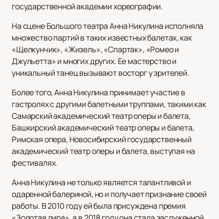
государственной академии хореографии.
На сцене Большого театра Анна Никулина исполняла
множество партий в таких известных балетах, как
«Щелкунчик», «Жизель», «Спартак», «Ромео и
Джульетта» и многих других. Ее мастерство и
уникальный танец вызывают восторг у зрителей.
Более того, Анна Никулина принимает участие в
гастролях с другими балетными труппами, такими как
Самарский академический театр оперы и балета,
Башкирский академический театр оперы и балета,
Римская опера, Новосибирский государственный
академический театр оперы и балета, выступая на
фестивалях.
Анна Никулина не только является талантливой и
одаренной балериной, но и получает признание своей
работы. В 2010 году ей была присуждена премия
«Золотая лира», а в 2018 году она стала заслуженной