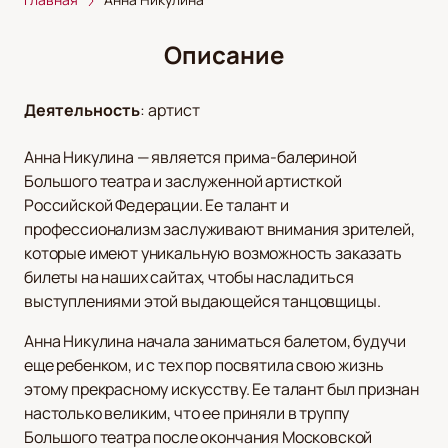
Описание
Деятельность
:
артист
Анна Никулина — является прима-балериной
Большого театра и заслуженной артисткой
Российской Федерации. Ее талант и
профессионализм заслуживают внимания зрителей,
которые имеют уникальную возможность заказать
билеты на наших сайтах, чтобы насладиться
выступлениями этой выдающейся танцовщицы.
Анна Никулина начала заниматься балетом, будучи
еще ребенком, и с тех пор посвятила свою жизнь
этому прекрасному искусству. Ее талант был признан
настолько великим, что ее приняли в труппу
Большого театра после окончания Московской