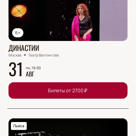
6+
ДИНАСТИИ
Москва
Театр Вахтангова
31
пн, 19:00
АВГ
Билеты от
2700
₽
Пьеса