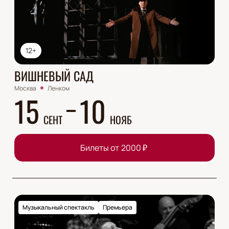
12+
ВИШНЕВЫЙ САД
Москва
Ленком
15
10
СЕНТ
НОЯБ
Билеты от
2000
₽
Музыкальный спектакль
Премьера