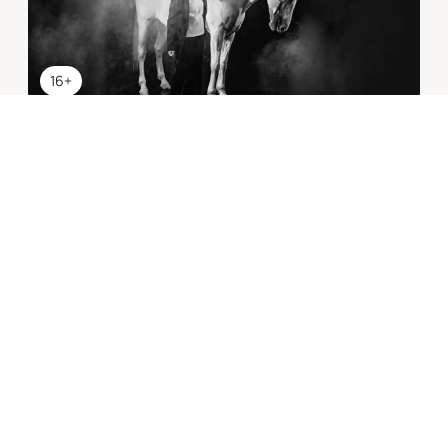
16+
ЗАХАРОВ
Москва
Ленком
13
вт, 19:00
ОКТ
Билеты от
4500
₽
Творческий вечер