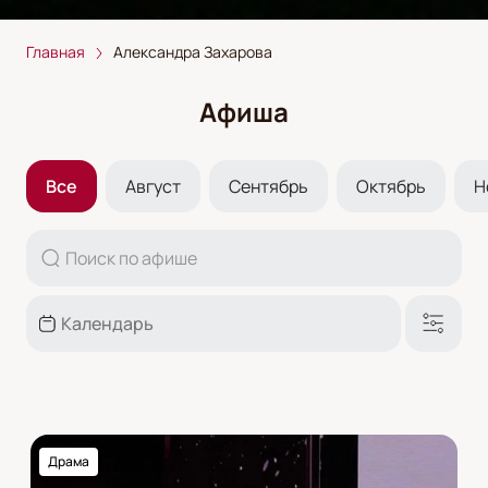
Главная
Александра Захарова
Афиша
Все
Август
Сентябрь
Октябрь
Н
Драма