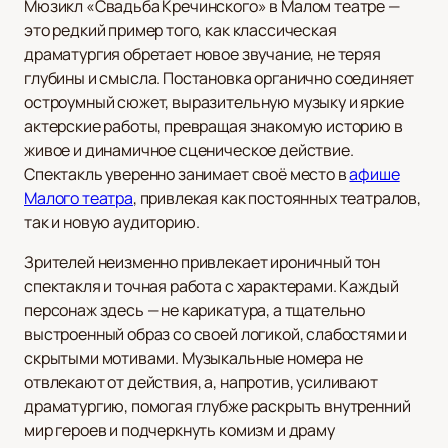
Мюзикл «Свадьба Кречинского» в Малом театре —
это редкий пример того, как классическая
драматургия обретает новое звучание, не теряя
глубины и смысла. Постановка органично соединяет
остроумный сюжет, выразительную музыку и яркие
актерские работы, превращая знакомую историю в
живое и динамичное сценическое действие.
Спектакль уверенно занимает своё место в
афише
Малого театра
, привлекая как постоянных театралов,
так и новую аудиторию.
Зрителей неизменно привлекает ироничный тон
спектакля и точная работа с характерами. Каждый
персонаж здесь — не карикатура, а тщательно
выстроенный образ со своей логикой, слабостями и
скрытыми мотивами. Музыкальные номера не
отвлекают от действия, а, напротив, усиливают
драматургию, помогая глубже раскрыть внутренний
мир героев и подчеркнуть комизм и драму