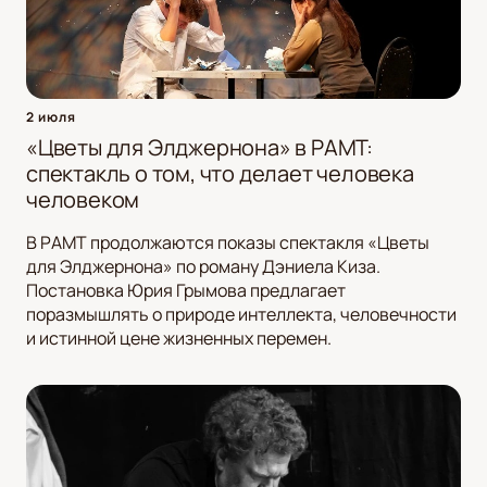
2 июля
«Цветы для Элджернона» в РАМТ:
спектакль о том, что делает человека
человеком
В РАМТ продолжаются показы спектакля «Цветы
для Элджернона» по роману Дэниела Киза.
Постановка Юрия Грымова предлагает
поразмышлять о природе интеллекта, человечности
и истинной цене жизненных перемен.