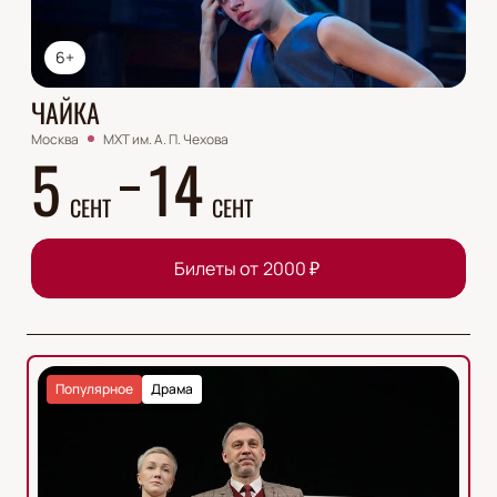
6+
ЧАЙКА
Москва
МХТ им. А. П. Чехова
5
14
СЕНТ
СЕНТ
Билеты от
2000
₽
Популярное
Драма