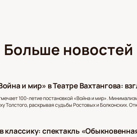
Больше новостей
ойна и мир» в Театре Вахтангова: вз
тмечает 100-летие постановкой «Война и мир». Минимализ
оху Толстого, раскрывая судьбы Ростовых и Болконских. От
в классику: спектакль «Обыкновенная