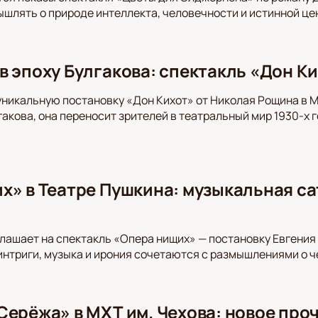
шлять о природе интеллекта, человечности и истинной це
в эпоху Булгакова: спектакль «Дон Ки
уникальную постановку «Дон Кихот» от Николая Рощина в 
акова, она переносит зрителей в театральный мир 1930-х 
х» в Театре Пушкина: музыкальная са
лашает на спектакль «Опера нищих» — постановку Евгени
 интриги, музыка и ирония сочетаются с размышлениями о 
Серёжа» в МХТ им. Чехова: новое про