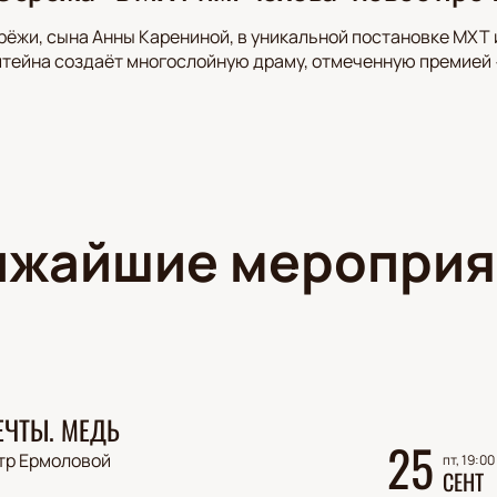
рёжи, сына Анны Карениной, в уникальной постановке МХТ 
тейна создаёт многослойную драму, отмеченную премией «
ижайшие мероприя
ЕЧТЫ. МЕДЬ
25
тр Ермоловой
пт, 19:00
СЕНТ