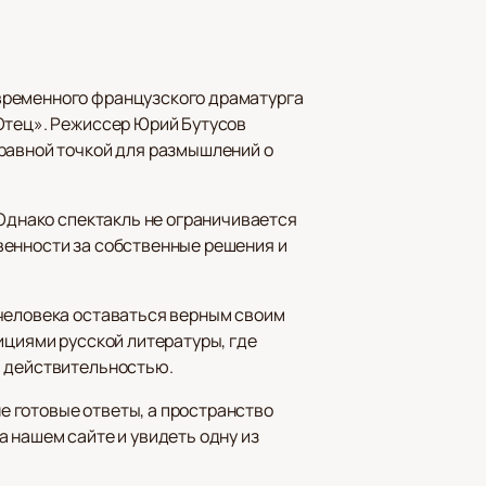
временного французского драматурга
«Отец». Режиссер Юрий Бутусов
правной точкой для размышлений о
 Однако спектакль не ограничивается
венности за собственные решения и
 человека оставаться верным своим
ициями русской литературы, где
и действительностью.
 готовые ответы, а пространство
а нашем сайте и увидеть одну из