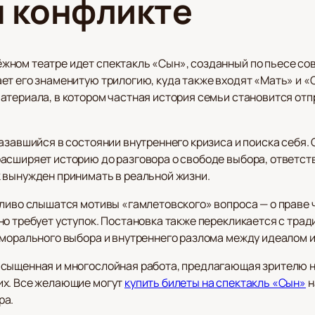
 конфликте
жном театре идет спектакль «Сын», созданный по пьесе со
ет его знаменитую трилогию, куда также входят «Мать» и 
атериала, в котором частная история семьи становится от
азавшийся в состоянии внутреннего кризиса и поиска себя.
асширяет историю до разговора о свободе выбора, ответст
 вынужден принимать в реальной жизни.
тливо слышатся мотивы «гамлетовского» вопроса — о праве
о требует уступок. Постановка также перекликается с трад
 морального выбора и внутреннего разлома между идеалом 
сыщенная и многослойная работа, предлагающая зрителю не
их. Все желающие могут
купить билеты на спектакль «Сын»
н
ра.