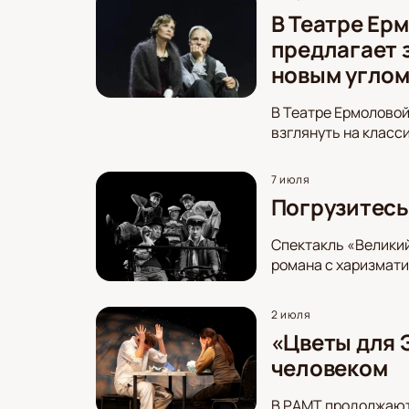
В Театре Ер
предлагает 
новым угло
В Театре Ермоловой
взглянуть на класс
7 июля
Погрузитесь
Спектакль «Великий
романа с харизмат
2 июля
«Цветы для 
человеком
В РАМТ продолжают