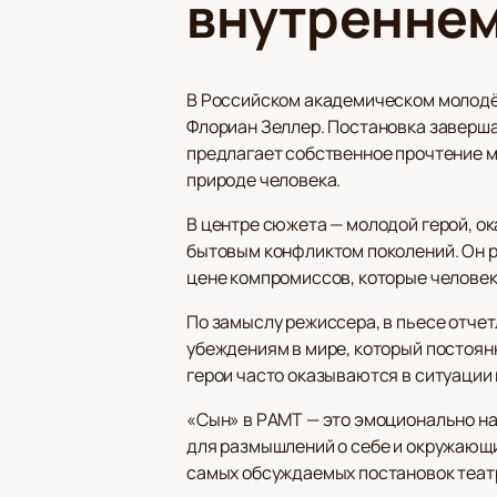
внутреннем
В Российском академическом молодё
Флориан Зеллер. Постановка заверша
предлагает собственное прочтение м
природе человека.
В центре сюжета — молодой герой, ок
бытовым конфликтом поколений. Он р
цене компромиссов, которые человек
По замыслу режиссера, в пьесе отче
убеждениям в мире, который постоянн
герои часто оказываются в ситуации
«Сын» в РАМТ — это эмоционально на
для размышлений о себе и окружающ
самых обсуждаемых постановок теат