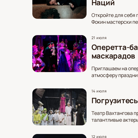
Наций
Откройте для себя 
Фокин мастерски пе
21 июля
Оперетта-ба
маскарадов
Приглашаем на опер
атмосферу праздник
14 июля
Погрузитесь
Театр Вахтангова п
талантливые актеры
12 июля