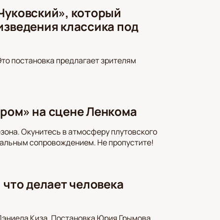
Чуковский», который
изведения классика под
Это постановка предлагает зрителям
ором» на сцене Ленкома
зона. Окунитесь в атмосферу плутовского
альным сопровождением. Не пропустите!
 что делает человека
Дэниела Киза. Постановка Юрия Грымова