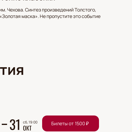
им. Чехова. Синтез произведений Толстого,
Золотая маска». Не пропустите это событие
тия
31
сб, 19:00
Билеты от
1500
₽
ОКТ