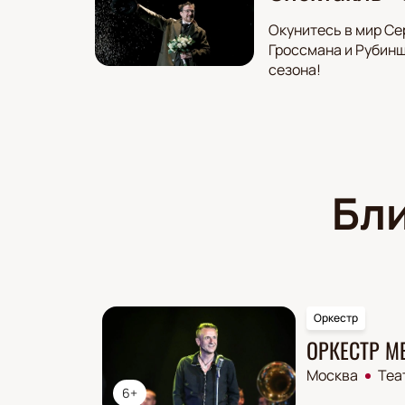
Окунитесь в мир Се
Гроссмана и Рубинш
сезона!
Бл
Оркестр
ОРКЕСТР М
Москва
Теа
6+