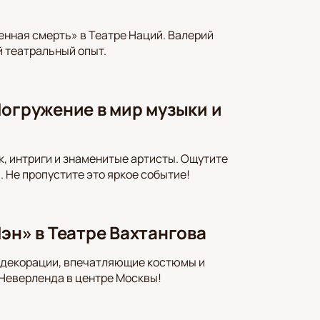
енная смерть» в Театре Наций. Валерий
 театральный опыт.
Погружение в мир музыки и
к, интриги и знаменитые артисты. Ощутите
 Не пропустите это яркое событие!
эн» в Театре Вахтангова
е декорации, впечатляющие костюмы и
 Неверленда в центре Москвы!