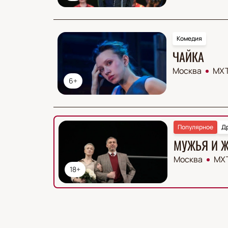
Комедия
ЧАЙКА
Москва
МХТ
6+
Популярное
Д
МУЖЬЯ И 
Москва
МХТ
18+