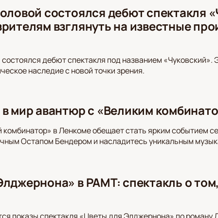
моловой состоялся дебют спектакля «
зрителям взглянуть на известные про
м
 состоялся дебют спектакля под названием «Чуковский». 
ическое наследие с новой точки зрения.
 в мир авантюр с «Великим комбинат
 комбинатор» в Ленкоме обещает стать ярким событием се
ичным Остапом Бендером и насладитесь уникальным музык
Элджернона» в РАМТ: спектакль о том,
ся показы спектакля «Цветы для Элджернона» по роману 