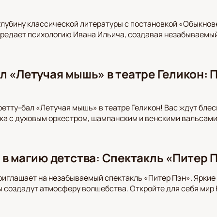
глубину классической литературы с постановкой «Обыкнов
редает психологию Ивана Ильича, создавая незабываемый
л «Летучая мышь» в театре Геликон: 
етту-бал «Летучая мышь» в театре Геликон! Вас ждут блес
а с духовым оркестром, шампанским и венскими вальсами.
 в магию детства: Спектакль «Питер П
риглашает на незабываемый спектакль «Питер Пэн». Ярки
 создадут атмосферу волшебства. Откройте для себя мир