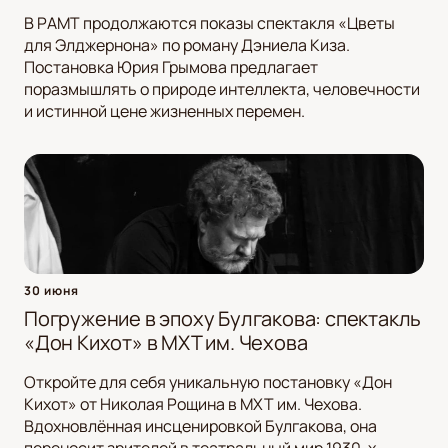
В РАМТ продолжаются показы спектакля «Цветы
для Элджернона» по роману Дэниела Киза.
Постановка Юрия Грымова предлагает
поразмышлять о природе интеллекта, человечности
и истинной цене жизненных перемен.
30 июня
Погружение в эпоху Булгакова: спектакль
«Дон Кихот» в МХТ им. Чехова
Откройте для себя уникальную постановку «Дон
Кихот» от Николая Рощина в МХТ им. Чехова.
Вдохновлённая инсценировкой Булгакова, она