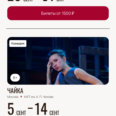
Билеты от
1500
₽
Комедия
6+
ЧАЙКА
Москва
МХТ им. А. П. Чехова
5
14
СЕНТ
СЕНТ