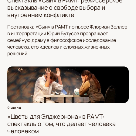
Спектакль «Сын» в РАМТ: режиссерское
высказывание о свободе выбора и
внутреннем конфликте
Постановка «Сын» в РАМТ по пьесе Флориан Зеллер
в интерпретации Юрий Бутусов превращает
семейную драму в философское исследование
человека, его идеалов и сложных жизненных
решений.
2 июля
«Цветы для Элджернона» в РАМТ:
спектакль о том, что делает человека
человеком