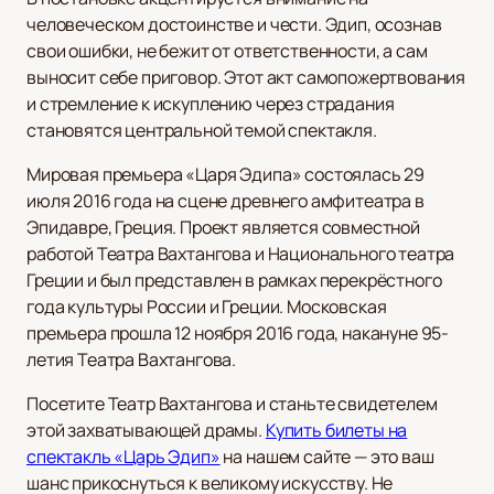
человеческом достоинстве и чести. Эдип, осознав
свои ошибки, не бежит от ответственности, а сам
выносит себе приговор. Этот акт самопожертвования
и стремление к искуплению через страдания
становятся центральной темой спектакля.
Мировая премьера «Царя Эдипа» состоялась 29
июля 2016 года на сцене древнего амфитеатра в
Эпидавре, Греция. Проект является совместной
работой Театра Вахтангова и Национального театра
Греции и был представлен в рамках перекрёстного
года культуры России и Греции. Московская
премьера прошла 12 ноября 2016 года, накануне 95-
летия Театра Вахтангова.
Посетите Театр Вахтангова и станьте свидетелем
этой захватывающей драмы.
Купить билеты на
спектакль «Царь Эдип»
на нашем сайте — это ваш
шанс прикоснуться к великому искусству. Не