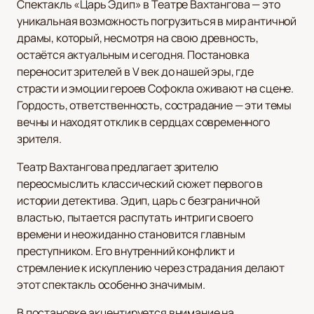
Спектакль «Царь Эдип» в Театре Вахтангова — это
уникальная возможность погрузиться в мир античной
драмы, который, несмотря на свою древность,
остаётся актуальным и сегодня. Постановка
переносит зрителей в V век до нашей эры, где
страсти и эмоции героев Софокла оживают на сцене.
Гордость, ответственность, сострадание — эти темы
вечны и находят отклик в сердцах современного
зрителя.
Театр Вахтангова предлагает зрителю
переосмыслить классический сюжет первого в
истории детектива. Эдип, царь с безграничной
властью, пытается распутать интриги своего
времени и неожиданно становится главным
преступником. Его внутренний конфликт и
стремление к искуплению через страдания делают
этот спектакль особенно значимым.
В постановке акцентируется внимание на