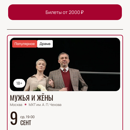
Билеты от
2000
₽
Популярное
Драма
18+
МУЖЬЯ И ЖЁНЫ
Москва
МХТ им. А. П. Чехова
9
ср, 19:00
СЕНТ