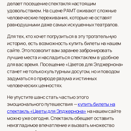
делает посещение спектакля настоящим
удовольствием. На сцене РАМТ оживают сложные
человеческие переживания, которые не оставят
равнодушными даже самых искушенных театралов.
Для тех, кто хочет погрузиться в эту трогательную
историю, есть возможность купить билеты на нашем
сайте. Это позволит вам заранее забронировать
лучшие места и насладиться спектаклем в удобное
для вас время. Посещение «Цветов для Элджернона»
станет не только культурным досугом, но и поводом
задуматься о природе разума и истинных
человеческих ценностях.
Не упустите шанс стать частью этого
эмоционального путешествия —
купить билеты на
спектакль «Цветы для Элджернона»
на нашем сайте
можно уже сегодня. Спектакль обещает оставить
неизгладимое впечатление и вызвать множество