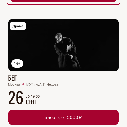
Драма
16+
БЕГ
Москва
МХТ им. А. П. Чехова
26
сб, 19:00
СЕНТ
Билеты от
2000
₽