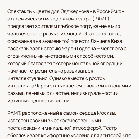
Спектакль «Цветы для Элджернона» в Российском
академическом молодежном театре (РАМТ)
предлагает зрителям глубокое погружение в мир
человеческого разума и эмоций. Эта постановка,
основанная на знаменитой повести Дэниела Киза,
рассказывает историю Чарли Гордона — человека с
ограниченными умственными способностями,
который благодаря экспериментальной операции
начинает стремительно развиваться
интеллектуально. Однако вместе с ростом
интеллекта Чарли сталкивается с новыми вызовами и
размышлениями о счастье, индивидуальности и
истинных ценностях жизни.
РАМТ, расположенный в самом сердце Москвы,
известен своими высококачественными
постановками и уникальной атмосферой. Театр
обеспечивает комфортные условия для зрителей, что