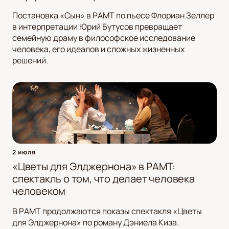
Постановка «Сын» в РАМТ по пьесе Флориан Зеллер
в интерпретации Юрий Бутусов превращает
семейную драму в философское исследование
человека, его идеалов и сложных жизненных
решений.
2 июля
«Цветы для Элджернона» в РАМТ:
спектакль о том, что делает человека
человеком
В РАМТ продолжаются показы спектакля «Цветы
для Элджернона» по роману Дэниела Киза.