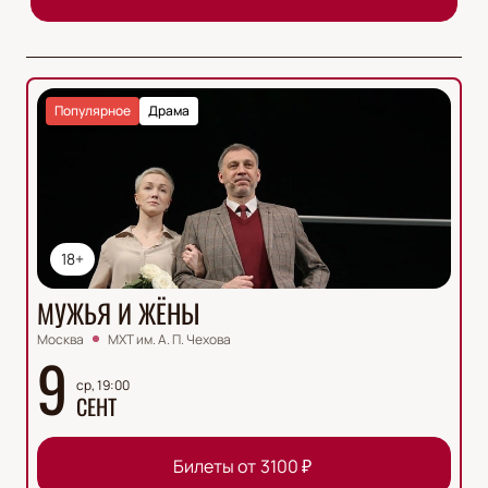
Популярное
Драма
18+
МУЖЬЯ И ЖЁНЫ
Москва
МХТ им. А. П. Чехова
9
ср, 19:00
СЕНТ
Билеты от
3100
₽