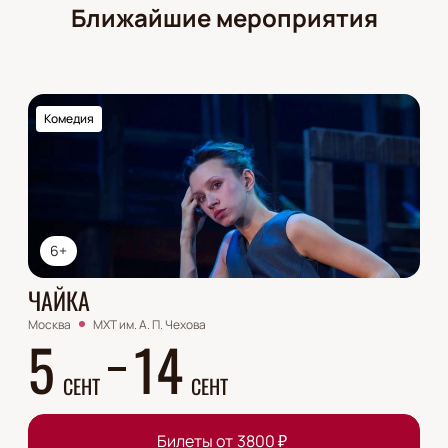
Ближайшие мероприятия
Комедия
6+
ЧАЙКА
Москва
МХТ им. А. П. Чехова
5
14
СЕНТ
СЕНТ
Билеты от
3800
₽