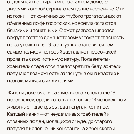
отдельной квартире в многоэтажном доме, за
дверями которой скрываются целые вселенные. Эти
истории — от комичных до глубоко трогательных, от
обыденных до философских, но всегда остаются
близкими и понятными. Сюжет разворачивается
вокруг простого дома, которому угрожает опасность
из-за утечки газа. Эта ситуация становится тем
самым толчком, который заставляет персонажей
проявить свою истинную натуру. Пока ангелы-
хранители стараются предотвратить беду, зрители
получают возможность заглянуть в окна квартир и
познакомиться с их жителями.
Жители дома очень разные: всего в спектакле 19
персонажей, среди которых не только 13 человек, но и
животные — две крысы, два попугая, кот и пес.
Каждый из них — от неудачливых грабителей и
странных людей, молящихся о чуде, до старого
попугая в исполнении Константина Хабенского и