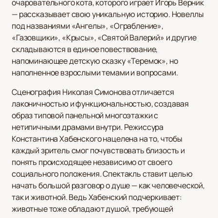
очаровательного кота, которого играет Игорь Верник
— рассказывает свою уникальную историю. Новеллы
под названиями «Ангелы», «Ограбление»,
«Газовщики», «Крысы», «Святой Валерий» и другие
складываются в единое повествование,
напоминающее детскую сказку «Теремок», но
наполненное взрослыми темами и вопросами.
Сценография Николая Симонова отличается
лаконичностью и функциональностью, создавая
образ типовой панельной многоэтажки с
нетипичными драмами внутри. Режиссура
Константина Хабенского нацелена на то, чтобы
каждый зритель смог почувствовать близость и
понять происходящее независимо от своего
социального положения. Спектакль ставит целью
начать большой разговор о душе — как человеческой,
так и животной. Ведь Хабенский подчеркивает:
животные тоже обладают душой, требующей