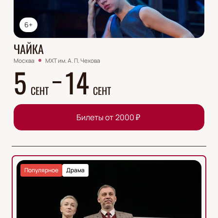
6+
ЧАЙКА
Москва
МХТ им. А. П. Чехова
5
14
СЕНТ
СЕНТ
Билеты от
2000
₽
Популярное
Драма