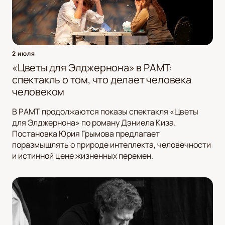
2 июля
«Цветы для Элджернона» в РАМТ:
спектакль о том, что делает человека
человеком
В РАМТ продолжаются показы спектакля «Цветы
для Элджернона» по роману Дэниела Киза.
Постановка Юрия Грымова предлагает
поразмышлять о природе интеллекта, человечности
и истинной цене жизненных перемен.