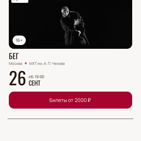
16+
БЕГ
Москва
МХТ им. А. П. Чехова
26
сб, 19:00
СЕНТ
Билеты от
2000
₽