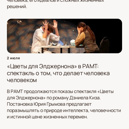
человека, его идеалов и сложных жизненных
решений.
2 июля
«Цветы для Элджернона» в РАМТ:
спектакль о том, что делает человека
человеком
В РАМТ продолжаются показы спектакля «Цветы
для Элджернона» по роману Дэниела Киза.
Постановка Юрия Грымова предлагает
поразмышлять о природе интеллекта, человечности
и истинной цене жизненных перемен.