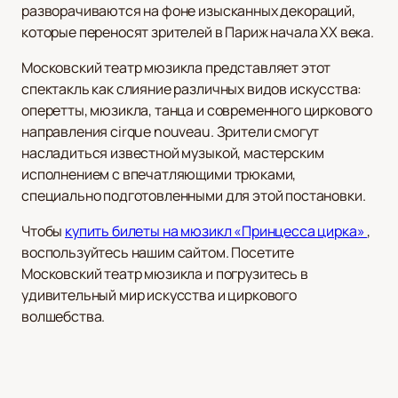
разворачиваются на фоне изысканных декораций,
которые переносят зрителей в Париж начала XX века.
Московский театр мюзикла представляет этот
спектакль как слияние различных видов искусства:
оперетты, мюзикла, танца и современного циркового
направления cirque nouveau. Зрители смогут
насладиться известной музыкой, мастерским
исполнением с впечатляющими трюками,
специально подготовленными для этой постановки.
Чтобы
купить билеты на мюзикл «Принцесса цирка»
,
воспользуйтесь нашим сайтом. Посетите
Московский театр мюзикла и погрузитесь в
удивительный мир искусства и циркового
волшебства.