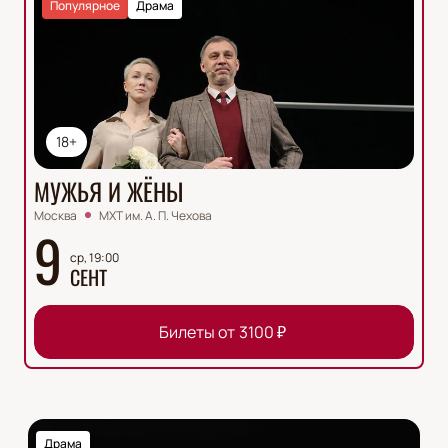
Популярное
Драма
18+
МУЖЬЯ И ЖЁНЫ
Москва
МХТ им. А. П. Чехова
9
ср, 19:00
СЕНТ
Билеты от
3100
₽
Драма