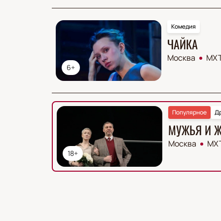
Комедия
ЧАЙКА
Москва
МХТ
6+
Популярное
Д
МУЖЬЯ И 
Москва
МХТ
18+