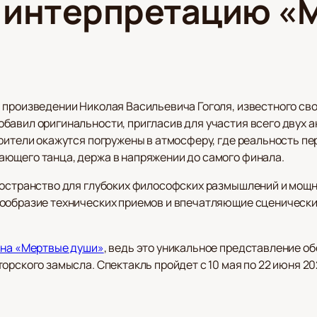
 интерпретацию «
 произведении Николая Васильевича Гоголя, известного с
бавил оригинальности, пригласив для участия всего двух 
рители окажутся погружены в атмосферу, где реальность пе
ющего танца, держа в напряжении до самого финала.
ространство для глубоких философских размышлений и мощн
ообразие технических приемов и впечатляющие сценически
 на «Мертвые души»
, ведь это уникальное представление о
орского замысла. Спектакль пройдет с 10 мая по 22 июня 2