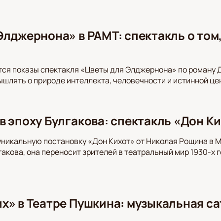
Элджернона» в РАМТ: спектакль о том,
ся показы спектакля «Цветы для Элджернона» по роману 
шлять о природе интеллекта, человечности и истинной це
в эпоху Булгакова: спектакль «Дон Ки
уникальную постановку «Дон Кихот» от Николая Рощина в 
акова, она переносит зрителей в театральный мир 1930-х 
х» в Театре Пушкина: музыкальная са