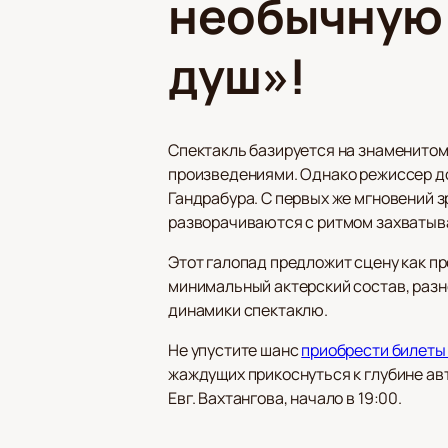
необычную
душ»!
Спектакль базируется на знаменитом
произведениями. Однако режиссер до
Гандрабура. С первых же мгновений з
разворачиваются с ритмом захватыва
Этот галопад предложит сцену как п
минимальный актерский состав, разн
динамики спектаклю.
Не упустите шанс
приобрести билеты
жаждущих прикоснуться к глубине авт
Евг. Вахтангова, начало в 19:00.