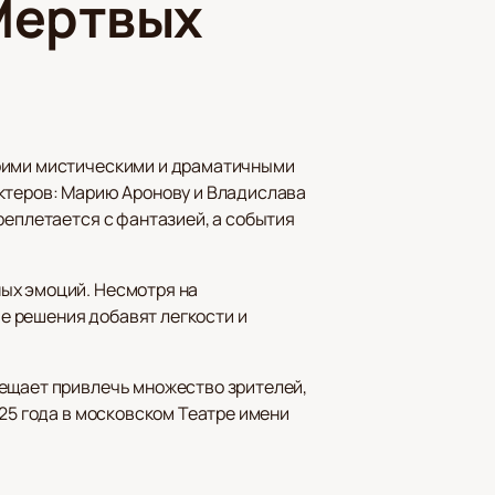
Мертвых
воими мистическими и драматичными
актеров: Марию Аронову и Владислава
реплетается с фантазией, а события
ых эмоций. Несмотря на
е решения добавят легкости и
бещает привлечь множество зрителей,
025 года в московском Театре имени