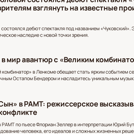
зрителям взглянуть на известные про
м
 состоялся дебют спектакля под названием «Чуковский». 
ическое наследие с новой точки зрения.
 в мир авантюр с «Великим комбинат
 комбинатор» в Ленкоме обещает стать ярким событием се
ичным Остапом Бендером и насладитесь уникальным музык
Сын» в РАМТ: режиссерское высказыв
конфликте
 РАМТ по пьесе Флориан Зеллер в интерпретации Юрий Бу
ование человека, его идеалов и сложных жизненных реше