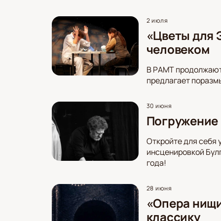
2 июля
«Цветы для 
человеком
В РАМТ продолжают
предлагает поразмы
30 июня
Погружение 
Откройте для себя 
инсценировкой Булг
года!
28 июня
«Опера нищи
классику