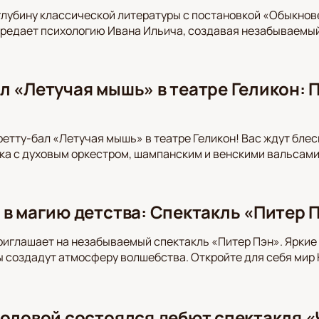
глубину классической литературы с постановкой «Обыкнов
редает психологию Ивана Ильича, создавая незабываемый
л «Летучая мышь» в театре Геликон: 
етту-бал «Летучая мышь» в театре Геликон! Вас ждут блес
а с духовым оркестром, шампанским и венскими вальсами.
 в магию детства: Спектакль «Питер П
риглашает на незабываемый спектакль «Питер Пэн». Ярки
 создадут атмосферу волшебства. Откройте для себя мир
моловой состоялся дебют спектакля «