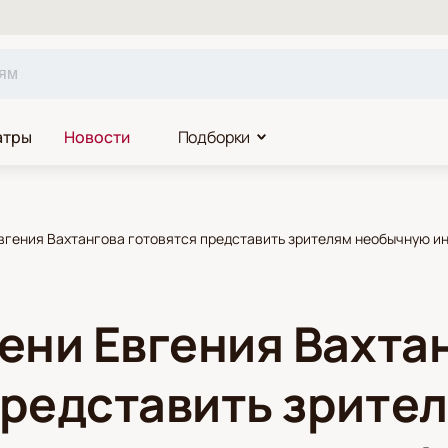
атры
Новости
Подборки
Евгения Вахтангова готовятся представить зрителям необычную 
мени Евгения Вахта
представить зрите