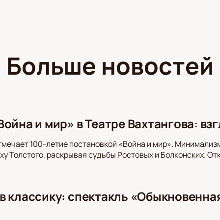
Больше новостей
ойна и мир» в Театре Вахтангова: вз
тмечает 100-летие постановкой «Война и мир». Минимализ
оху Толстого, раскрывая судьбы Ростовых и Болконских. От
в классику: спектакль «Обыкновенная