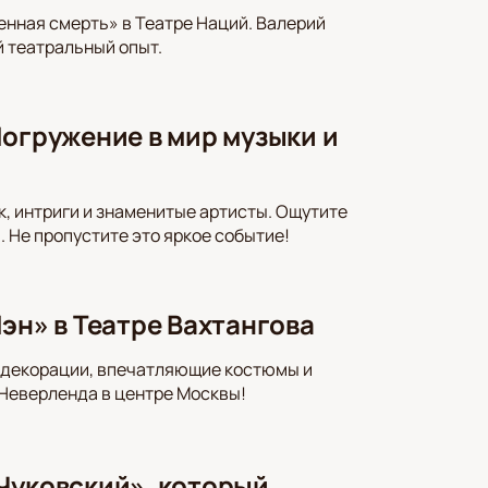
енная смерть» в Театре Наций. Валерий
 театральный опыт.
Погружение в мир музыки и
к, интриги и знаменитые артисты. Ощутите
 Не пропустите это яркое событие!
эн» в Театре Вахтангова
е декорации, впечатляющие костюмы и
 Неверленда в центре Москвы!
Чуковский», который