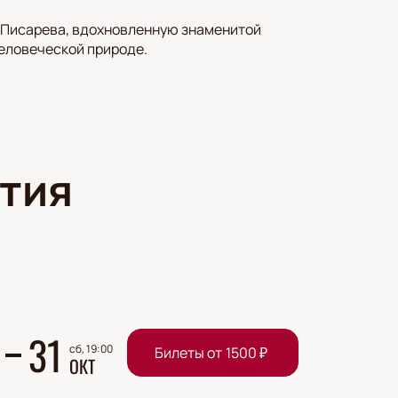
я Писарева, вдохновленную знаменитой
человеческой природе.
тия
31
сб, 19:00
Билеты от
1500
₽
ОКТ