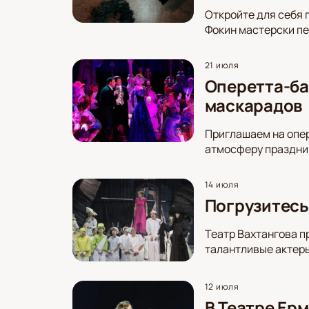
Откройте для себя 
Фокин мастерски пе
21 июля
Оперетта-ба
маскарадов
Приглашаем на опер
атмосферу праздник
14 июля
Погрузитесь
Театр Вахтангова п
талантливые актеры
12 июля
В Театре Ер