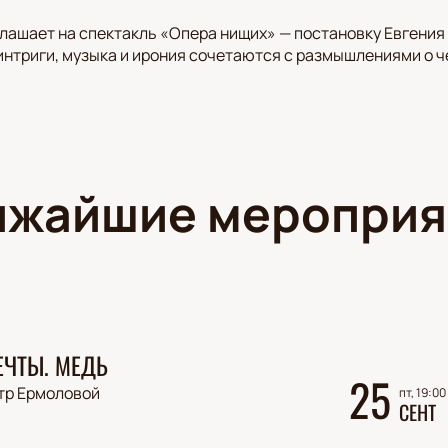
лашает на спектакль «Опера нищих» — постановку Евгени
 интриги, музыка и ирония сочетаются с размышлениями о 
ижайшие мероприя
ЕЧТЫ. МЕДЬ
25
тр Ермоловой
пт, 19:00
СЕНТ