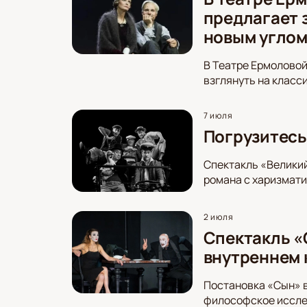
предлагает 
новым угло
В Театре Ермоловой
взглянуть на класс
7 июля
Погрузитесь
Спектакль «Великий
романа с харизмат
2 июля
Спектакль «
внутреннем 
Постановка «Сын» в
философское исслед