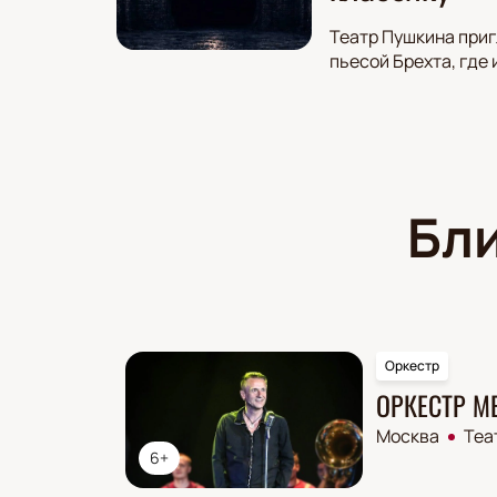
Театр Пушкина приг
пьесой Брехта, где
Бл
Оркестр
ОРКЕСТР М
Москва
Теа
6+