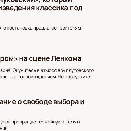
изведения классика под
Это постановка предлагает зрителям
ором» на сцене Ленкома
зона. Окунитесь в атмосферу плутовского
альным сопровождением. Не пропустите!
ание о свободе выбора и
тусов превращает семейную драму в
ний.