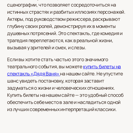
сценографии, что позволяет сосредоточиться на
истинных страстях и разбитых иллюзиях персонажей.
Актеры, под руководством режиссера, раскрывают
глубину своих ролей, демонстрируя их в моменты
душевных потрясений. Это спектакль, где комедия и
трагедия переплетаются, как в реальной жизни,
вызывая у зрителей и смех, и слезы.
Если вы хотите стать частью этого значимого
театрального события, вы можете
купить билеты на
спектакль «Дядя Ваня»
на нашем сайте. Не упустите
шанс увидеть постановку, которая заставит
задуматься о жизни и человеческих отношениях.
Купить билеты на нашем сайте — это удобный способ
обеспечить себе место в зале и насладиться одной
из лучших современных интерпретаций классики.