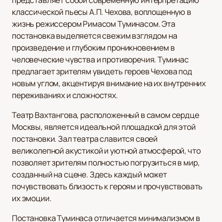
представляет собой современную интерпретацию
классической пьесы А.П. Чехова, воплощенную в
жизнь режиссером Римасом Туминасом. Эта
постановка выделяется свежим взглядом на
произведение и глубоким проникновением в
человеческие чувства и противоречия. Туминас
предлагает зрителям увидеть героев Чехова под
новым углом, акцентируя внимание на их внутренних
переживаниях и сложностях.
Театр Вахтангова, расположенный в самом сердце
Москвы, является идеальной площадкой для этой
постановки. Зал театра славится своей
великолепной акустикой и уютной атмосферой, что
позволяет зрителям полностью погрузиться в мир,
созданный на сцене. Здесь каждый может
почувствовать близость к героям и прочувствовать
их эмоции.
Постановка Туминаса отличается минимализмом в