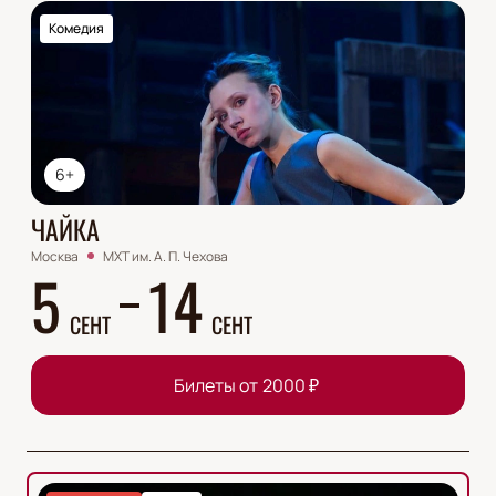
Комедия
6+
ЧАЙКА
Москва
МХТ им. А. П. Чехова
5
14
СЕНТ
СЕНТ
Билеты от
2000
₽