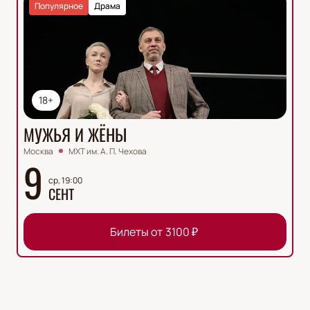
Популярное
Драма
18+
МУЖЬЯ И ЖЁНЫ
Москва
МХТ им. А. П. Чехова
9
ср, 19:00
СЕНТ
Билеты от
3100
₽