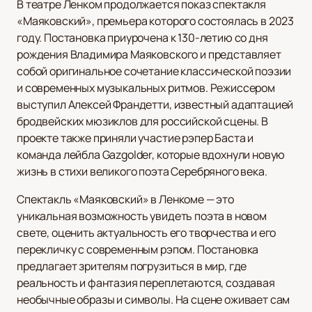
В театре Ленком продолжается показ спектакля
«Маяковский», премьера которого состоялась в 2023
году. Постановка приурочена к 130-летию со дня
рождения Владимира Маяковского и представляет
собой оригинальное сочетание классической поэзии
и современных музыкальных ритмов. Режиссером
выступил Алексей Франдетти, известный адаптацией
бродвейских мюзиклов для российской сцены. В
проекте также приняли участие рэпер Баста и
команда лейбла Gazgolder, которые вдохнули новую
жизнь в стихи великого поэта Серебряного века.
Спектакль «Маяковский» в Ленкоме — это
уникальная возможность увидеть поэта в новом
свете, оценить актуальность его творчества и его
перекличку с современным рэпом. Постановка
предлагает зрителям погрузиться в мир, где
реальность и фантазия переплетаются, создавая
необычные образы и символы. На сцене оживает сам