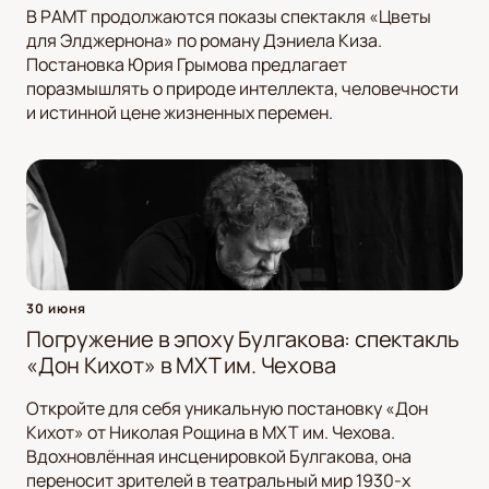
В РАМТ продолжаются показы спектакля «Цветы
для Элджернона» по роману Дэниела Киза.
Постановка Юрия Грымова предлагает
поразмышлять о природе интеллекта, человечности
и истинной цене жизненных перемен.
30 июня
Погружение в эпоху Булгакова: спектакль
«Дон Кихот» в МХТ им. Чехова
Откройте для себя уникальную постановку «Дон
Кихот» от Николая Рощина в МХТ им. Чехова.
Вдохновлённая инсценировкой Булгакова, она
переносит зрителей в театральный мир 1930-х