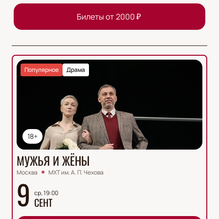
Билеты от
2000
₽
Популярное
Драма
18+
МУЖЬЯ И ЖЁНЫ
Москва
МХТ им. А. П. Чехова
9
ср, 19:00
СЕНТ