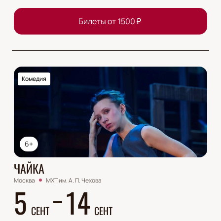
Билеты от
1500
₽
Комедия
6+
ЧАЙКА
Москва
МХТ им. А. П. Чехова
5
14
СЕНТ
СЕНТ