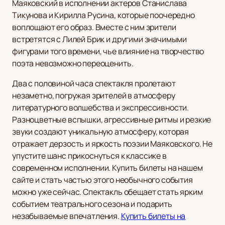
Маяковский в исполнении актеров Станислава
Тикунова и Кирилла Русина, которые поочередно
воплощают его образ. Вместе с ним зрители
встретятся с Лилей Брик и другими значимыми
фигурами того времени, чье влияние на творчество
поэта невозможно переоценить.
Два с половиной часа спектакля пролетают
незаметно, погружая зрителей в атмосферу
литературного волшебства и экспрессивности.
Разноцветные вспышки, агрессивные ритмы и резкие
звуки создают уникальную атмосферу, которая
отражает дерзость и яркость поэзии Маяковского. Не
упустите шанс прикоснуться к классике в
современном исполнении. Купить билеты на нашем
сайте и стать частью этого необычного события
можно уже сейчас. Спектакль обещает стать ярким
событием театрального сезона и подарить
незабываемые впечатления.
Купить билеты на