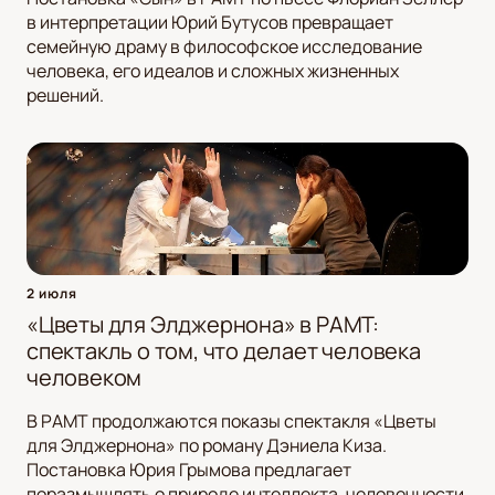
в интерпретации Юрий Бутусов превращает
семейную драму в философское исследование
человека, его идеалов и сложных жизненных
решений.
2 июля
«Цветы для Элджернона» в РАМТ:
спектакль о том, что делает человека
человеком
В РАМТ продолжаются показы спектакля «Цветы
для Элджернона» по роману Дэниела Киза.
Постановка Юрия Грымова предлагает
поразмышлять о природе интеллекта, человечности