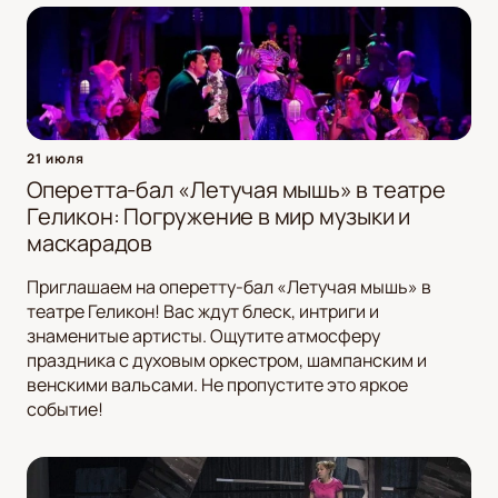
21 июля
Оперетта-бал «Летучая мышь» в театре
Геликон: Погружение в мир музыки и
маскарадов
Приглашаем на оперетту-бал «Летучая мышь» в
театре Геликон! Вас ждут блеск, интриги и
знаменитые артисты. Ощутите атмосферу
праздника с духовым оркестром, шампанским и
венскими вальсами. Не пропустите это яркое
событие!