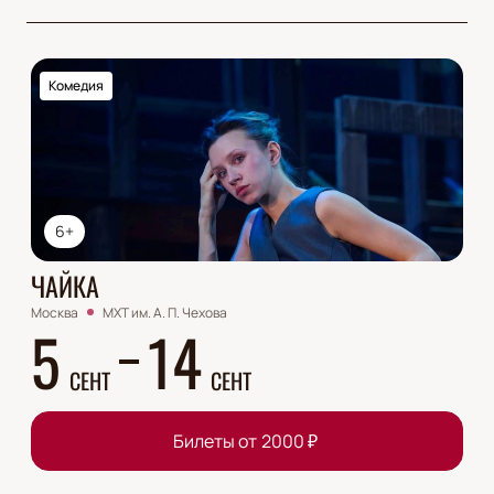
Комедия
6+
ЧАЙКА
Москва
МХТ им. А. П. Чехова
5
14
СЕНТ
СЕНТ
Билеты от
2000
₽