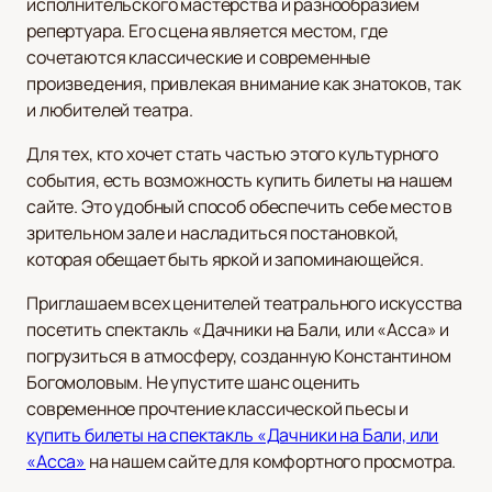
исполнительского мастерства и разнообразием
репертуара. Его сцена является местом, где
сочетаются классические и современные
произведения, привлекая внимание как знатоков, так
и любителей театра.
Для тех, кто хочет стать частью этого культурного
события, есть возможность купить билеты на нашем
сайте. Это удобный способ обеспечить себе место в
зрительном зале и насладиться постановкой,
которая обещает быть яркой и запоминающейся.
Приглашаем всех ценителей театрального искусства
посетить спектакль «Дачники на Бали, или «Асса» и
погрузиться в атмосферу, созданную Константином
Богомоловым. Не упустите шанс оценить
современное прочтение классической пьесы и
купить билеты на спектакль «Дачники на Бали, или
«Асса»
на нашем сайте для комфортного просмотра.