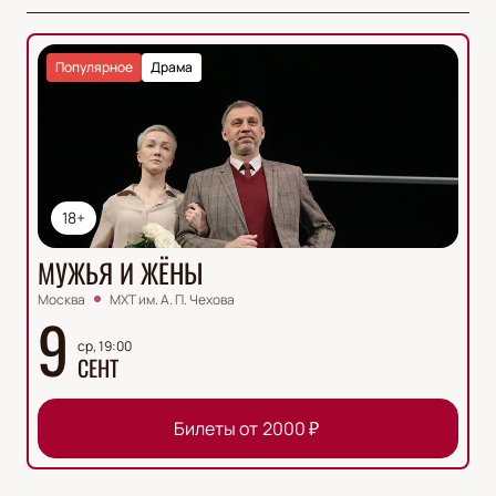
Популярное
Драма
18+
МУЖЬЯ И ЖЁНЫ
Москва
МХТ им. А. П. Чехова
9
ср, 19:00
СЕНТ
Билеты от
2000
₽