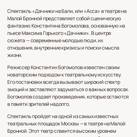
Спектакль «Дачники на Бали, или «Асса» в театре на
Малой Бронной представляет собой сценическую
фантазию Константина Богомолова, основанную на
пьесе Максима Горького «Дачники». В центре
сюжета — современные молодые люди, их
отношения, внутренние кризисы и поиски смысла
жизни.
Режиссер Константин Богомолов известен своим
новаторским подходом к театральному искусству.
Его постановки всегда вызывают широкий спектр
эмоций и заставляют задуматься о важных вопросах.
Богомолов создает произведения, которые остаются
в памяти зрителей надолго.
Спектакль пройдет на одной из самых известных
театральных площадок Москвы — в театре на Малой
Бронной. Этот театр славится высоким уровнем