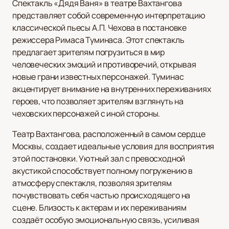
Спектакль «Дядя Ваня» в театре Вахтангова
представляет собой современную интерпретацию
классической пьесы А.П. Чехова в постановке
режиссера Римаса Туминаса. Этот спектакль
предлагает зрителям погрузиться в мир
человеческих эмоций и противоречий, открывая
новые грани известных персонажей. Туминас
акцентирует внимание на внутренних переживаниях
героев, что позволяет зрителям взглянуть на
чеховских персонажей с иной стороны.
Театр Вахтангова, расположенный в самом сердце
Москвы, создает идеальные условия для восприятия
этой постановки. Уютный зал с превосходной
акустикой способствует полному погружению в
атмосферу спектакля, позволяя зрителям
почувствовать себя частью происходящего на
сцене. Близость к актерам и их переживаниям
создаёт особую эмоциональную связь, усиливая