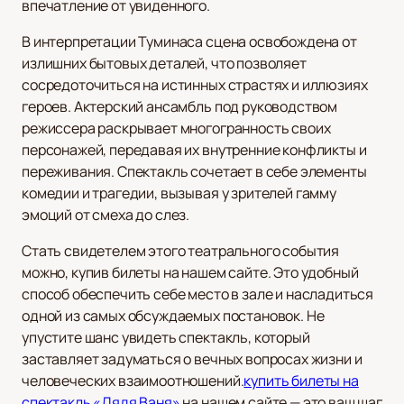
впечатление от увиденного.
В интерпретации Туминаса сцена освобождена от
излишних бытовых деталей, что позволяет
сосредоточиться на истинных страстях и иллюзиях
героев. Актерский ансамбль под руководством
режиссера раскрывает многогранность своих
персонажей, передавая их внутренние конфликты и
переживания. Спектакль сочетает в себе элементы
комедии и трагедии, вызывая у зрителей гамму
эмоций от смеха до слез.
Стать свидетелем этого театрального события
можно, купив билеты на нашем сайте. Это удобный
способ обеспечить себе место в зале и насладиться
одной из самых обсуждаемых постановок. Не
упустите шанс увидеть спектакль, который
заставляет задуматься о вечных вопросах жизни и
человеческих взаимоотношений.
купить билеты на
спектакль «Дядя Ваня»
на нашем сайте — это ваш шаг