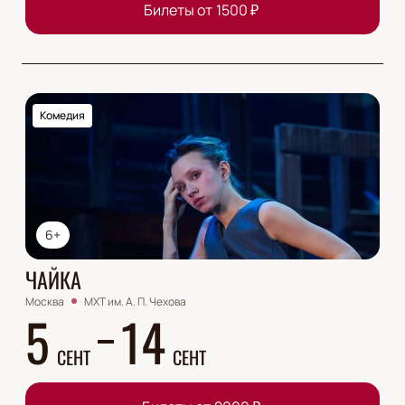
Билеты от
1500
₽
Комедия
6+
ЧАЙКА
Москва
МХТ им. А. П. Чехова
5
14
СЕНТ
СЕНТ