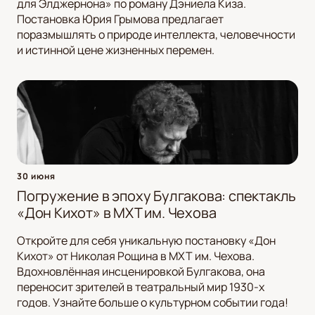
для Элджернона» по роману Дэниела Киза.
Постановка Юрия Грымова предлагает
поразмышлять о природе интеллекта, человечности
и истинной цене жизненных перемен.
30 июня
Погружение в эпоху Булгакова: спектакль
«Дон Кихот» в МХТ им. Чехова
Откройте для себя уникальную постановку «Дон
Кихот» от Николая Рощина в МХТ им. Чехова.
Вдохновлённая инсценировкой Булгакова, она
переносит зрителей в театральный мир 1930-х
годов. Узнайте больше о культурном событии года!