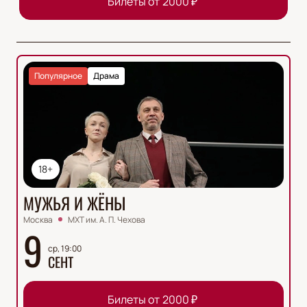
Билеты от
2000
₽
Популярное
Драма
18+
МУЖЬЯ И ЖЁНЫ
Москва
МХТ им. А. П. Чехова
9
ср, 19:00
СЕНТ
Билеты от
2000
₽