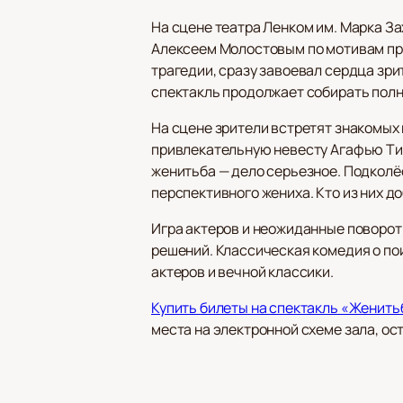
На сцене театра Ленком им. Марка З
Алексеем Молостовым по мотивам прои
трагедии, сразу завоевал сердца зри
спектакль продолжает собирать полн
На сцене зрители встретят знакомых
привлекательную невесту Агафью Тих
женитьба — дело серьезное. Подколёс
перспективного жениха. Кто из них д
Игра актеров и неожиданные поворот
решений. Классическая комедия о по
актеров и вечной классики.
Купить билеты на спектакль «Женить
места на электронной схеме зала, ос