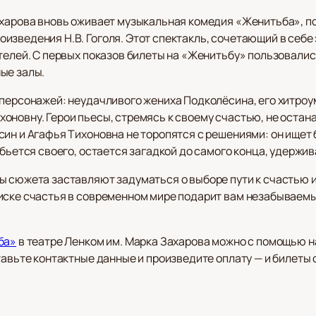
ахарова вновь оживает музыкальная комедия «Женитьба», п
зведения Н.В. Гоголя. Этот спектакль, сочетающий в себе 
телей. С первых показов билеты на «Женитьбу» пользовалис
ые залы.
 персонажей: неудачливого жениха Подколёсина, его хитроу
оновну. Герои пьесы, стремясь к своему счастью, не остан
ин и Агафья Тихоновна не торопятся с решениями: он ищет 
обьется своего, остается загадкой до самого конца, удержи
ы сюжета заставляют задуматься о выборе пути к счастью 
иске счастья в современном мире подарит вам незабываемы
ба»
в театре Ленком им. Марка Захарова можно с помощью н
тавьте контактные данные и произведите оплату — и билеты 