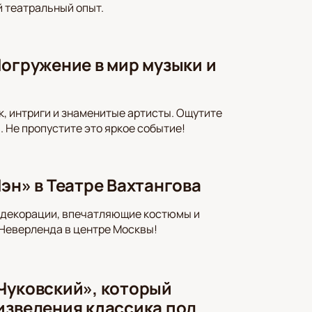
 театральный опыт.
Погружение в мир музыки и
к, интриги и знаменитые артисты. Ощутите
 Не пропустите это яркое событие!
эн» в Театре Вахтангова
е декорации, впечатляющие костюмы и
 Неверленда в центре Москвы!
Чуковский», который
изведения классика под