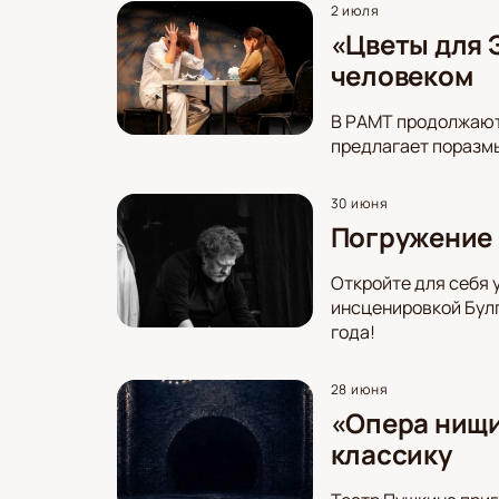
2 июля
«Цветы для 
человеком
В РАМТ продолжают
предлагает поразмы
30 июня
Погружение 
Откройте для себя 
инсценировкой Булг
года!
28 июня
«Опера нищи
классику