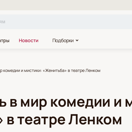
атры
Новости
Подборки
р комедии и мистики: «Женитьба» в театре Ленком
ь в мир комедии и 
 в театре Ленком