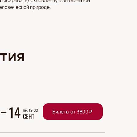
я Писарева, вдохновленную знаменитой
человеческой природе.
тия
14
пн, 19:00
Билеты от
3800
₽
СЕНТ