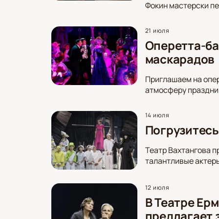
Фокин мастерски пе
21 июля
Оперетта-ба
маскарадов
Приглашаем на опер
атмосферу праздник
14 июля
Погрузитесь
Театр Вахтангова п
талантливые актеры
12 июля
В Театре Ер
предлагает 