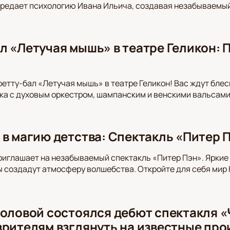
редает психологию Ивана Ильича, создавая незабываемый
л «Летучая мышь» в театре Геликон: 
етту-бал «Летучая мышь» в театре Геликон! Вас ждут блес
а с духовым оркестром, шампанским и венскими вальсами.
 в магию детства: Спектакль «Питер П
риглашает на незабываемый спектакль «Питер Пэн». Ярки
 создадут атмосферу волшебства. Откройте для себя мир
моловой состоялся дебют спектакля «
зрителям взглянуть на известные про