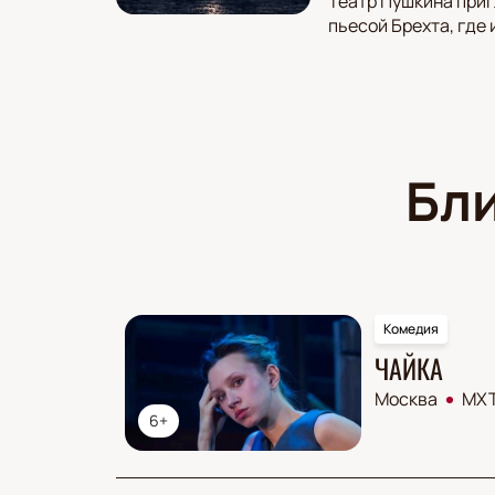
Театр Пушкина приг
пьесой Брехта, где
Бл
Комедия
ЧАЙКА
Москва
МХТ
6+