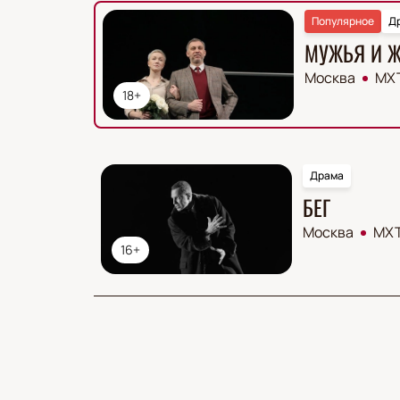
Популярное
Д
МУЖЬЯ И 
Москва
МХТ
18+
Драма
БЕГ
Москва
МХТ
16+