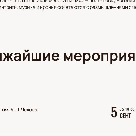
лашает на спектакль «Опера нищих» — постановку Евгени
 интриги, музыка и ирония сочетаются с размышлениями о 
ижайшие мероприя
5
 им. А. П. Чехова
сб, 19:00
СЕНТ