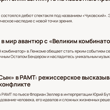
м
 состоялся дебют спектакля под названием «Чуковский». 
ическое наследие с новой точки зрения.
 в мир авантюр с «Великим комбинат
 комбинатор» в Ленкоме обещает стать ярким событием се
ичным Остапом Бендером и насладитесь уникальным музык
Сын» в РАМТ: режиссерское высказыв
конфликте
 РАМТ по пьесе Флориан Зеллер в интерпретации Юрий Бу
ование человека, его идеалов и сложных жизненных реше