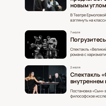
новым угло
В Театре Ермоловой
взглянуть на класс
7 июля
Погрузитесь
Спектакль «Великий
романа с харизмат
2 июля
Спектакль «
внутреннем 
Постановка «Сын» в
философское исслед