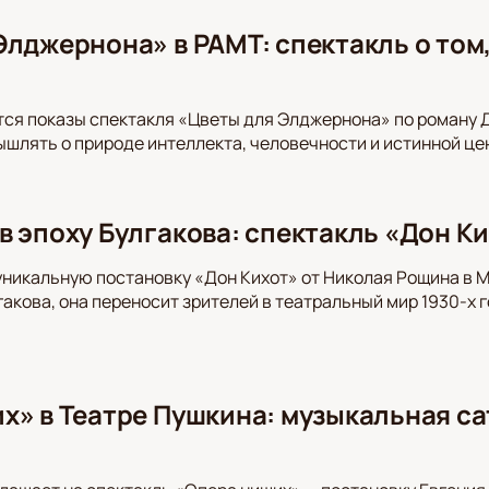
Элджернона» в РАМТ: спектакль о том,
ся показы спектакля «Цветы для Элджернона» по роману 
шлять о природе интеллекта, человечности и истинной це
в эпоху Булгакова: спектакль «Дон Ки
уникальную постановку «Дон Кихот» от Николая Рощина в 
акова, она переносит зрителей в театральный мир 1930-х 
х» в Театре Пушкина: музыкальная са