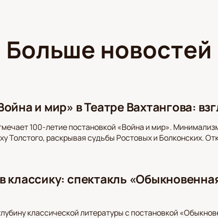
Больше новостей
ойна и мир» в Театре Вахтангова: вз
тмечает 100-летие постановкой «Война и мир». Минимализ
оху Толстого, раскрывая судьбы Ростовых и Болконских. От
в классику: спектакль «Обыкновенная
глубину классической литературы с постановкой «Обыкнов