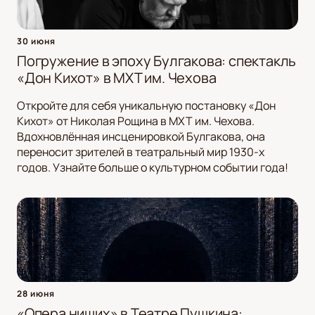
30 июня
Погружение в эпоху Булгакова: спектакль
«Дон Кихот» в МХТ им. Чехова
Откройте для себя уникальную постановку «Дон
Кихот» от Николая Рощина в МХТ им. Чехова.
Вдохновлённая инсценировкой Булгакова, она
переносит зрителей в театральный мир 1930-х
годов. Узнайте больше о культурном событии года!
28 июня
«Опера нищих» в Театре Пушкина: