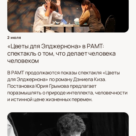
2 июля
«Цветы для Элджернона» в РАМТ:
спектакль о том, что делает человека
человеком
В РАМТ продолжаются показы спектакля «Цветы
для Элджернона» по роману Дэниела Киза.
Постановка Юрия Грымова предлагает
поразмышлять о природе интеллекта, человечности
и истинной цене жизненных перемен.