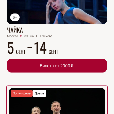
6+
ЧАЙКА
Москва
МХТ им. А. П. Чехова
5
14
СЕНТ
СЕНТ
Билеты от
2000
₽
Популярное
Драма