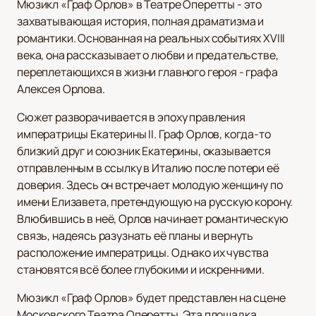
Мюзикл «Граф Орлов» в Театре Оперетты - это
захватывающая история, полная драматизма и
романтики. Основанная на реальных событиях XVIII
века, она рассказывает о любви и предательстве,
переплетающихся в жизни главного героя - графа
Алексея Орлова.
Сюжет разворачивается в эпоху правления
императрицы Екатерины II. Граф Орлов, когда-то
близкий друг и союзник Екатерины, оказывается
отправленным в ссылку в Италию после потери её
доверия. Здесь он встречает молодую женщину по
имени Елизавета, претендующую на русскую корону.
Влюбившись в неё, Орлов начинает романтическую
связь, надеясь разузнать её планы и вернуть
расположение императрицы. Однако их чувства
становятся всё более глубокими и искренними.
Мюзикл «Граф Орлов» будет представлен на сцене
Московского Театра Оперетты. Эта площадка