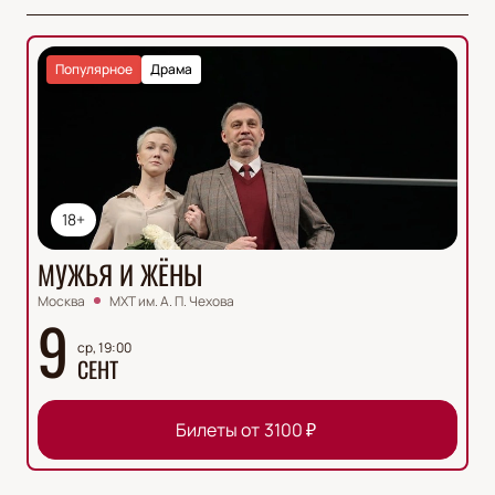
Популярное
Драма
18+
МУЖЬЯ И ЖЁНЫ
Москва
МХТ им. А. П. Чехова
9
ср, 19:00
СЕНТ
Билеты от
3100
₽