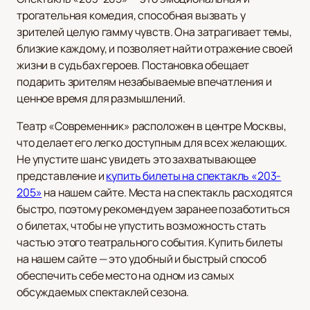
трогательная комедия, способная вызвать у
зрителей целую гамму чувств. Она затрагивает темы,
близкие каждому, и позволяет найти отражение своей
жизни в судьбах героев. Постановка обещает
подарить зрителям незабываемые впечатления и
ценное время для размышлений.
Театр «Современник» расположен в центре Москвы,
что делает его легко доступным для всех желающих.
Не упустите шанс увидеть это захватывающее
представление и
купить билеты на спектакль «203-
205»
на нашем сайте. Места на спектакль расходятся
быстро, поэтому рекомендуем заранее позаботиться
о билетах, чтобы не упустить возможность стать
частью этого театрального события. Купить билеты
на нашем сайте — это удобный и быстрый способ
обеспечить себе место на одном из самых
обсуждаемых спектаклей сезона.