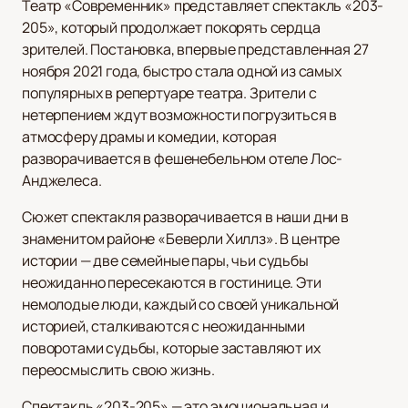
Театр «Современник» представляет спектакль «203-
205», который продолжает покорять сердца
зрителей. Постановка, впервые представленная 27
ноября 2021 года, быстро стала одной из самых
популярных в репертуаре театра. Зрители с
нетерпением ждут возможности погрузиться в
атмосферу драмы и комедии, которая
разворачивается в фешенебельном отеле Лос-
Анджелеса.
Сюжет спектакля разворачивается в наши дни в
знаменитом районе «Беверли Хиллз». В центре
истории — две семейные пары, чьи судьбы
неожиданно пересекаются в гостинице. Эти
немолодые люди, каждый со своей уникальной
историей, сталкиваются с неожиданными
поворотами судьбы, которые заставляют их
переосмыслить свою жизнь.
Спектакль «203-205» — это эмоциональная и