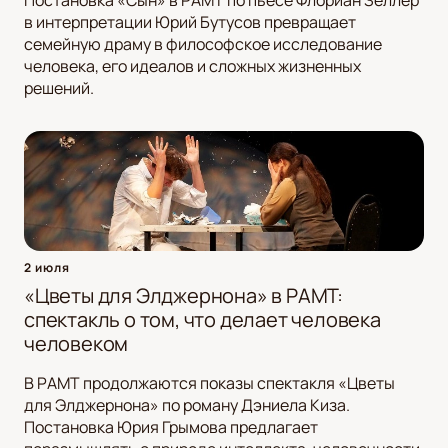
Постановка «Сын» в РАМТ по пьесе Флориан Зеллер
в интерпретации Юрий Бутусов превращает
семейную драму в философское исследование
человека, его идеалов и сложных жизненных
решений.
2 июля
«Цветы для Элджернона» в РАМТ:
спектакль о том, что делает человека
человеком
В РАМТ продолжаются показы спектакля «Цветы
для Элджернона» по роману Дэниела Киза.
Постановка Юрия Грымова предлагает