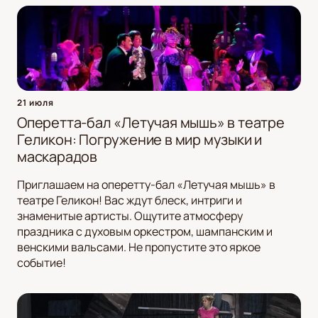
21 июля
Оперетта-бал «Летучая мышь» в театре
Геликон: Погружение в мир музыки и
маскарадов
Приглашаем на оперетту-бал «Летучая мышь» в
театре Геликон! Вас ждут блеск, интриги и
знаменитые артисты. Ощутите атмосферу
праздника с духовым оркестром, шампанским и
венскими вальсами. Не пропустите это яркое
событие!