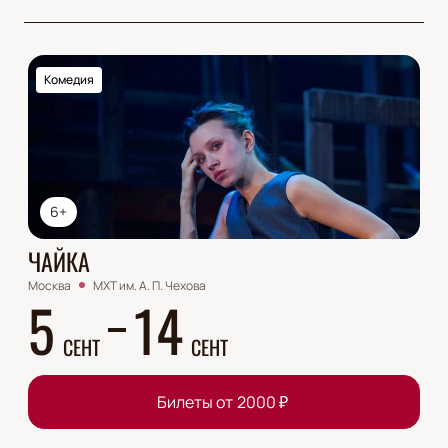
Комедия
6+
ЧАЙКА
Москва
МХТ им. А. П. Чехова
5
14
СЕНТ
СЕНТ
Билеты от
2000
₽