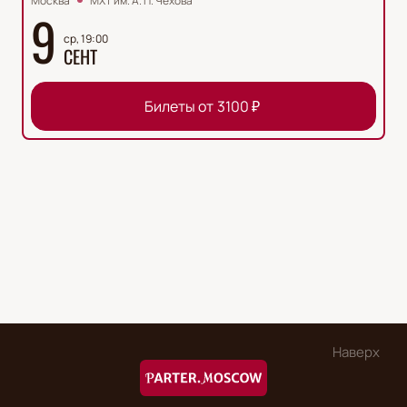
Москва
МХТ им. А. П. Чехова
9
ср, 19:00
СЕНТ
Билеты от
3100
₽
Наверх