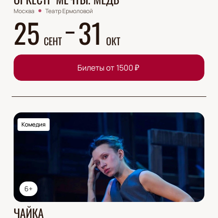
Москва
Театр Ермоловой
25
31
СЕНТ
ОКТ
Билеты от
1500
₽
Комедия
6+
ЧАЙКА