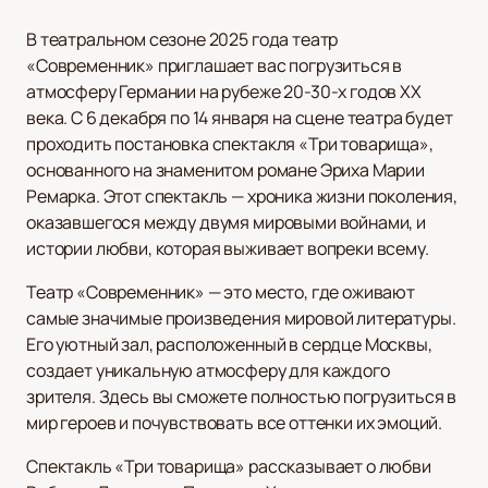
В театральном сезоне 2025 года театр
«Современник» приглашает вас погрузиться в
атмосферу Германии на рубеже 20-30-х годов XX
века. С 6 декабря по 14 января на сцене театра будет
проходить постановка спектакля «Три товарища»,
основанного на знаменитом романе Эриха Марии
Ремарка. Этот спектакль — хроника жизни поколения,
оказавшегося между двумя мировыми войнами, и
истории любви, которая выживает вопреки всему.
Театр «Современник» — это место, где оживают
самые значимые произведения мировой литературы.
Его уютный зал, расположенный в сердце Москвы,
создает уникальную атмосферу для каждого
зрителя. Здесь вы сможете полностью погрузиться в
мир героев и почувствовать все оттенки их эмоций.
Спектакль «Три товарища» рассказывает о любви