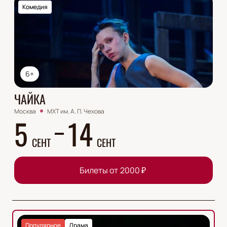
Комедия
6+
ЧАЙКА
Москва
МХТ им. А. П. Чехова
5
14
СЕНТ
СЕНТ
Билеты от
2000
₽
Популярное
Драма