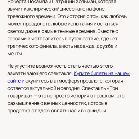
Роберта Локампа и Патриции Хольман, которая
звучит как лирический диссонанс на фоне
тревожного времени. Это история о том, как любовь
может преодолеть любые испытания и остаться
светом даже в самые темные времена. Вместе с
героями вы отправитесь в путешествие, где нет
трагического финала, а есть надежда, дружба и
мечты.
Не упустите возможность стать частью этого
захватывающего спектакля.
Купите билеты на нашем
сайте
и окунитесь в атмосферу прошлого, которая
остается актуальной и сегодня. Спектакль «Три
товарища» — это не просто история о прошлом, это
размышление о вечных ценностях, которые
продолжают вдохновлять нас и в наши дни.