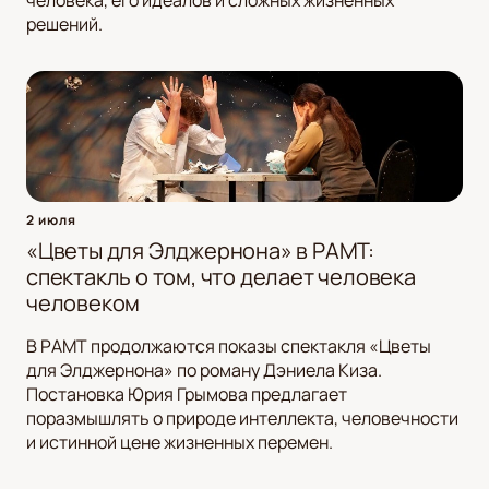
человека, его идеалов и сложных жизненных
решений.
2 июля
«Цветы для Элджернона» в РАМТ:
спектакль о том, что делает человека
человеком
В РАМТ продолжаются показы спектакля «Цветы
для Элджернона» по роману Дэниела Киза.
Постановка Юрия Грымова предлагает
поразмышлять о природе интеллекта, человечности
и истинной цене жизненных перемен.