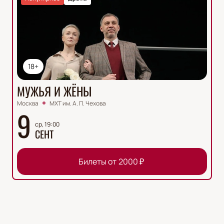
18+
МУЖЬЯ И ЖЁНЫ
Москва
МХТ им. А. П. Чехова
9
ср, 19:00
СЕНТ
Билеты от
2000
₽