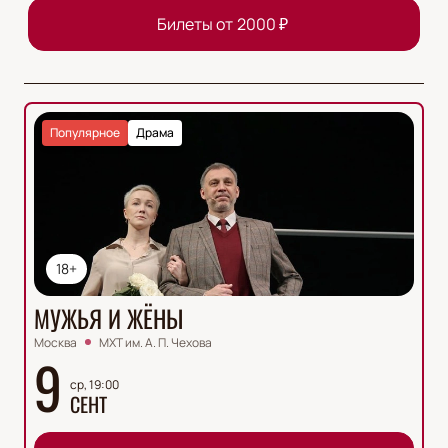
Билеты от
2000
₽
Популярное
Драма
18+
МУЖЬЯ И ЖЁНЫ
Москва
МХТ им. А. П. Чехова
9
ср, 19:00
СЕНТ