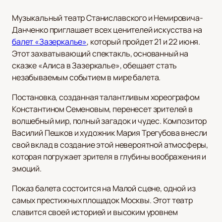
Музыкальный театр Станиславского и Немировича-
Данченко приглашает всех ценителей искусства на
балет «Зазеркалье»
, который пройдет 21 и 22 июня.
Этот захватывающий спектакль, основанный на
сказке «Алиса в Зазеркалье», обещает стать
незабываемым событием в мире балета.
Постановка, созданная талантливым хореографом
Константином Семеновым, перенесет зрителей в
волшебный мир, полный загадок и чудес. Композитор
Василий Пешков и художник Мария Трегубова внесли
свой вклад в создание этой невероятной атмосферы,
которая погружает зрителя в глубины воображения и
эмоций.
Показ балета состоится на Малой сцене, одной из
самых престижных площадок Москвы. Этот театр
славится своей историей и высоким уровнем