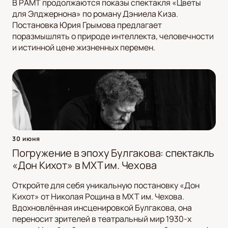
В РАМТ продолжаются показы спектакля «Цветы
для Элджернона» по роману Дэниела Киза.
Постановка Юрия Грымова предлагает
поразмышлять о природе интеллекта, человечности
и истинной цене жизненных перемен.
30 июня
Погружение в эпоху Булгакова: спектакль
«Дон Кихот» в МХТ им. Чехова
Откройте для себя уникальную постановку «Дон
Кихот» от Николая Рощина в МХТ им. Чехова.
Вдохновлённая инсценировкой Булгакова, она
переносит зрителей в театральный мир 1930-х