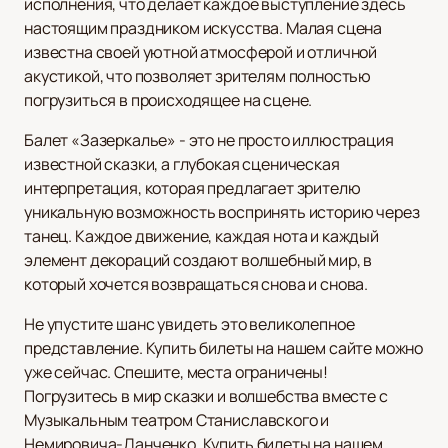
исполнения, что делает каждое выступление здесь
настоящим праздником искусства. Малая сцена
известна своей уютной атмосферой и отличной
акустикой, что позволяет зрителям полностью
погрузиться в происходящее на сцене.
Балет «Зазеркалье» - это не просто иллюстрация
известной сказки, а глубокая сценическая
интерпретация, которая предлагает зрителю
уникальную возможность воспринять историю через
танец. Каждое движение, каждая нота и каждый
элемент декораций создают волшебный мир, в
который хочется возвращаться снова и снова.
Не упустите шанс увидеть это великолепное
представление. Купить билеты на нашем сайте можно
уже сейчас. Спешите, места ограничены!
Погрузитесь в мир сказки и волшебства вместе с
Музыкальным театром Станиславского и
Немировича-Данченко. Купить билеты на нашем