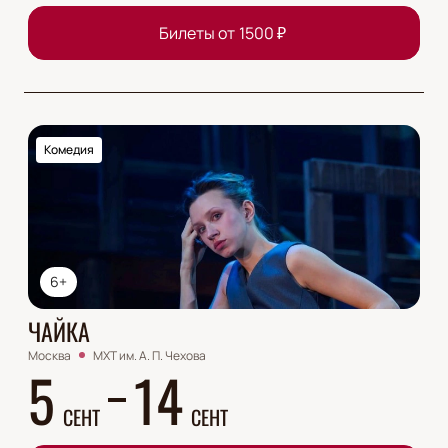
Билеты от
1500
₽
Комедия
6+
ЧАЙКА
Москва
МХТ им. А. П. Чехова
5
14
СЕНТ
СЕНТ