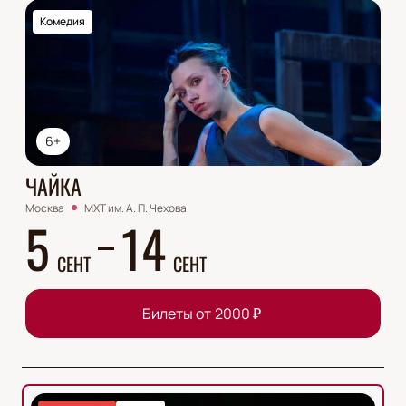
Комедия
6+
ЧАЙКА
Москва
МХТ им. А. П. Чехова
5
14
СЕНТ
СЕНТ
Билеты от
2000
₽