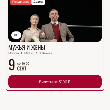
Популярное
Драма
18+
МУЖЬЯ И ЖЁНЫ
Москва
МХТ им. А. П. Чехова
9
ср, 19:00
СЕНТ
Билеты от
3100
₽