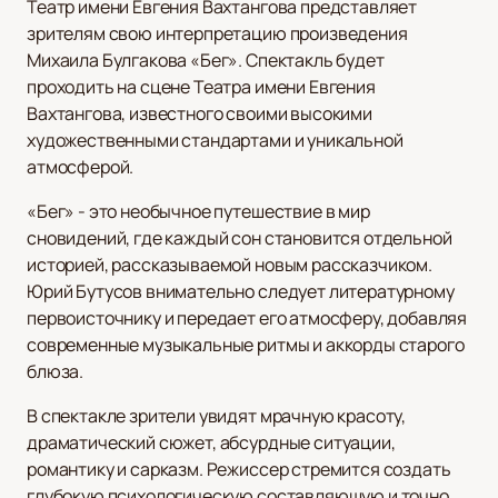
Театр имени Евгения Вахтангова представляет
зрителям свою интерпретацию произведения
Михаила Булгакова «Бег». Спектакль будет
проходить на сцене Театра имени Евгения
Вахтангова, известного своими высокими
художественными стандартами и уникальной
атмосферой.
«Бег» - это необычное путешествие в мир
сновидений, где каждый сон становится отдельной
историей, рассказываемой новым рассказчиком.
Юрий Бутусов внимательно следует литературному
первоисточнику и передает его атмосферу, добавляя
современные музыкальные ритмы и аккорды старого
блюза.
В спектакле зрители увидят мрачную красоту,
драматический сюжет, абсурдные ситуации,
романтику и сарказм. Режиссер стремится создать
глубокую психологическую составляющую и точно