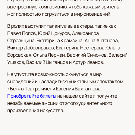
выстроенную композицию, чтобы каждый зритель
мог полностью погрузиться в мир сновидений.
В ролях выступят талантливые актеры, такие как
Павел Попов, Юрий Цокуров, Александра
Стрельцина, Екатерина Крамзина, Анна Антонова,
Виктор Добронравов, Екатерина Нестерова, Ольга
Боровская, Ольга Лерман, Василий Симонов, Валерий
Ушаков, Василий Цыганцов и Артур Иванов.
Не упустите возможность окунуться в мир
сновидений и насладиться уникальным спектаклем
«Бег» в Театре имени Евгения Вахтангова.
Приобретайте билеты
на нашем сайте и получите
незабываемые эмоции от этого удивительного
произведения искусства.