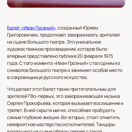
Балет «Иван Грозный»
, созданный Юрием
Григоровичем, продолжает завораживать зрителей
на сцене Большого театра. Это уникальное
художественное произведение, которое было
впервые представлено публике 20 февраля 1975
года. С того момента «Иван Грозный» стал одним из
символов Большого театра и занимает особое место
в сокровищнице русского искусства.
Что делает этот балет таким притягательным для
зрителей? Во-первых, это завораживающая музыка
Сергея Прокофьева, которая вызывает восхищение и
трепет. В ней скрыта магия, способная пробудить
самые глубокие эмоции. Во-вторых, стоит отметить
невероятное мастерство исполнителей. Танцоры
воплощают на сцене образы героев с такой