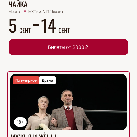
ЧАЙКА
Москва
МХТ им. А. П. Чехова
5
14
СЕНТ
СЕНТ
Билеты от
2000
₽
Популярное
Драма
18+