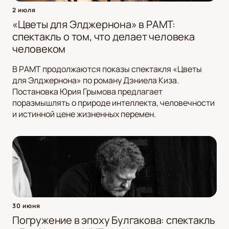
2 июля
«Цветы для Элджернона» в РАМТ:
спектакль о том, что делает человека
человеком
В РАМТ продолжаются показы спектакля «Цветы
для Элджернона» по роману Дэниела Киза.
Постановка Юрия Грымова предлагает
поразмышлять о природе интеллекта, человечности
и истинной цене жизненных перемен.
30 июня
Погружение в эпоху Булгакова: спектакль