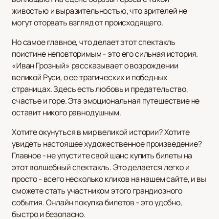
живостью и выразительностью, что зрителей не
могут оторвать взгляд от происходящего.
Но самое главное, что делает этот спектакль
поистине неповторимым - это его сильная история.
«Иван Грозный» рассказывает о возрождении
великой Руси, о ее трагических и победных
страницах. Здесь есть любовь и предательство,
счастье и горе. Эта эмоциональная путешествие не
оставит никого равнодушным.
Хотите окунуться в мир великой истории? Хотите
увидеть настоящее художественное произведение?
Главное - не упустите свой шанс купить билеты на
этот волшебный спектакль. Это делается легко и
просто - всего несколько кликов на нашем сайте, и вы
сможете стать участником этого грандиозного
события. Онлайн покупка билетов - это удобно,
быстро и безопасно.