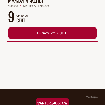
МУЖЬЯ И ЖЁНЫ
Москва
МХТ им. А. П. Чехова
9
ср, 19:00
СЕНТ
Билеты от
3100
₽
Наверх