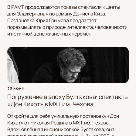
В РАМТ продолжаются показы спектакля «Цветы
для Элджернона» по роману Дэниела Киза.
Постановка Юрия Грымова предлагает
поразмышлять о природе интеллекта, человечности
и истинной цене жизненных перемен.
30 июня
Погружение в эпоху Булгакова: спектакль
«Дон Кихот» в МХТ им. Чехова
Откройте для себя уникальную постановку «Дон
Кихот» от Николая Рощина в МХТ им. Чехова.
Вдохновлённая инсценировкой Булгакова, она