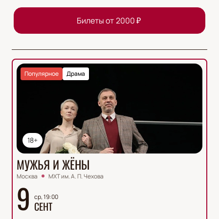
Билеты от
2000
₽
Популярное
Драма
18+
МУЖЬЯ И ЖЁНЫ
Москва
МХТ им. А. П. Чехова
9
ср, 19:00
СЕНТ