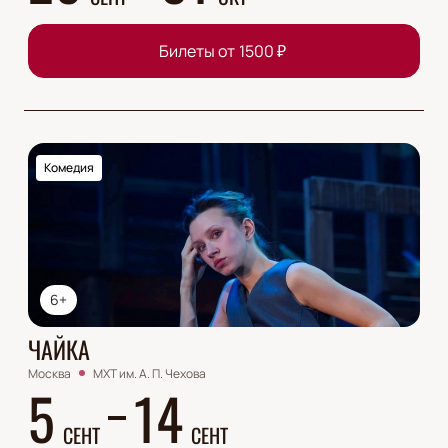
Билеты от
1500
₽
Комедия
6+
ЧАЙКА
Москва
МХТ им. А. П. Чехова
5
14
СЕНТ
СЕНТ