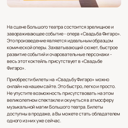
На сцене Большого театра состоится зрелищное и
завораживающее событие - опера «Свадьба Фигаро».
Это произведение является идеальным образцом
комической оперы. Захватывающий сюжет, быстрое
развитие событий и очаровательные персонажи -
весь этот коктейль присутствует в «Свадьбе
Фигаро».
Приобрести билеты на «Свадьбу Фигаро» можно
онлайн на нашем сайте. Это быстро, легко и просто.
Не упустите возможность присутствовать на этом
великолепном спектакле и окунуться в атмосферу
музыкальной магии Большого театра. Билеты
доступны в продаже, а Вы можете стать обладателем
одного из них уже сейчас.