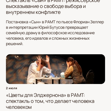
Спектакль «Сын» в РАМТ: режиссерское
высказывание о свободе выбора и
внутреннем конфликте
Постановка «Сын» в РАМТ по пьесе Флориан Зеллер
в интерпретации Юрий Бутусов превращает
семейную драму в философское исследование
человека, его идеалов и сложных жизненных
решений.
2 июля
«Цветы для Элджернона» в РАМТ:
спектакль о том, что делает человека
человеком