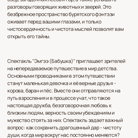
разговоры говорящих животных и зверей. Это
безбрежное пространство бурятского фэнтэзи
оживает перед вашими глазами, и только
чистосердечность и чистота мыслей позволят вам
открыть его тайны.
Спектакль "Эмгээ (Бабушка)" приглашает зрителей
на непередаваемое путешествие в мир детства.
Основными проводниками в этом путешествии
станут маленькая девочка и её верные друзья -
корова, баран и пёс. Вместе они отправляются на
путь взросления и в процессе учат, что такое
настоящая дружба, безоговорочная любовь к
близким людям, верность своим убеждениям и
мужество стоять за них. Спектакль задает важный
вопрос: как сохранить драгоценный дар - чистоту
души, когда мир вокруг нас постоянно меняется?