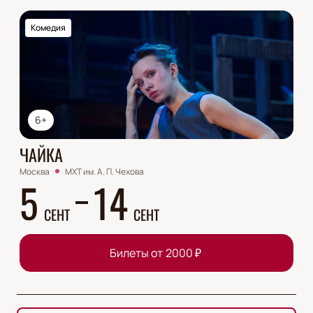
Комедия
6+
ЧАЙКА
Москва
МХТ им. А. П. Чехова
5
14
СЕНТ
СЕНТ
Билеты от
2000
₽