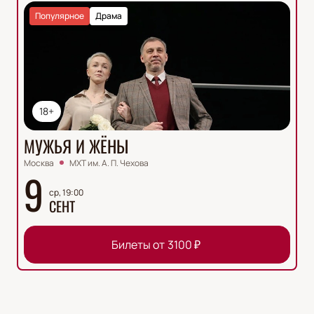
Популярное
Драма
18+
МУЖЬЯ И ЖЁНЫ
Москва
МХТ им. А. П. Чехова
9
ср, 19:00
СЕНТ
Билеты от
3100
₽