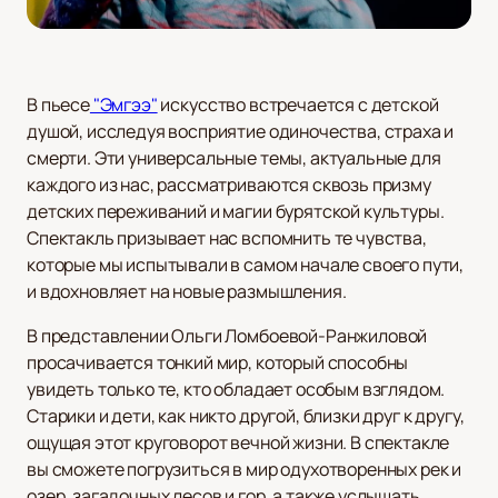
В пьесе
"Эмгээ"
искусство встречается с детской
душой, исследуя восприятие одиночества, страха и
смерти. Эти универсальные темы, актуальные для
каждого из нас, рассматриваются сквозь призму
детских переживаний и магии бурятской культуры.
Спектакль призывает нас вспомнить те чувства,
которые мы испытывали в самом начале своего пути,
и вдохновляет на новые размышления.
В представлении Ольги Ломбоевой-Ранжиловой
просачивается тонкий мир, который способны
увидеть только те, кто обладает особым взглядом.
Старики и дети, как никто другой, близки друг к другу,
ощущая этот круговорот вечной жизни. В спектакле
вы сможете погрузиться в мир одухотворенных рек и
озер, загадочных лесов и гор, а также услышать