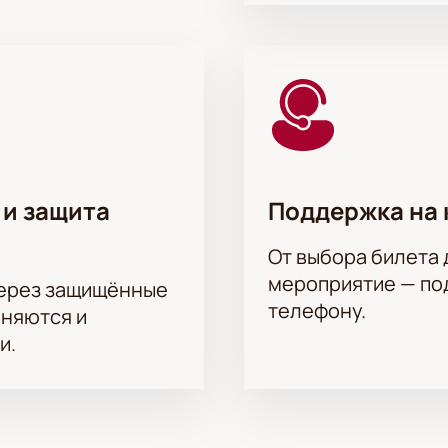
харом» предлагает зрителям погрузиться в атмосферу нача
 и защита
Поддержка на 
От выбора билета 
мероприятие — под
через защищённые
телефону.
аняются и
и.