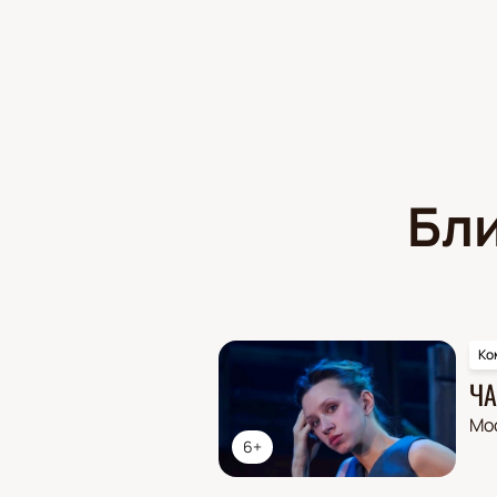
Бл
Ко
ЧА
Мо
6+