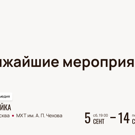
ижайшие мероприя
медия
ЙКА
5
14
сква
МХТ им. А. П. Чехова
сб, 19:00
п
СЕНТ
С