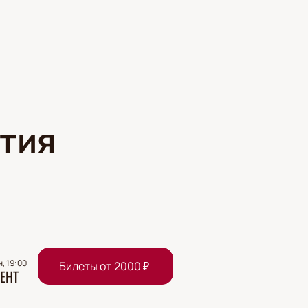
тия
н, 19:00
Билеты от
2000
₽
ЕНТ