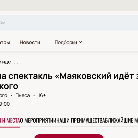
атры
Новости
Подборки
идёт ...
а спектакль «Маяковский идёт 
кого
ого
Пьеса
16+
9:00
 И МЕСТА
О МЕРОПРИЯТИИ
НАШИ ПРЕИМУЩЕСТВА
БЛИЖАЙШИЕ М