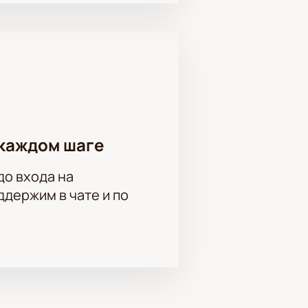
ла XX века и почувствовать живую
каждом шаге
до входа на
держим в чате и по