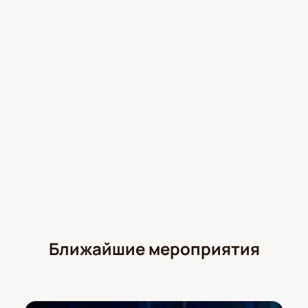
Для групп театр предлагает специальные условия.
Организации могут заказать корпоративные
мероприятия, выбрать зоны или приобрести нужное
количество мест для сотрудников и партнеров. Для
подробностей свяжитесь с менеджером через сайт
или по телефону.
Обратите внимание, возможна смена актёрского
состава.
Режиссёр:
Наталья Ковалёва
Актёрский состав:
Лидия Константинова, Дарья
Щербакова
Ближайшие мероприятия