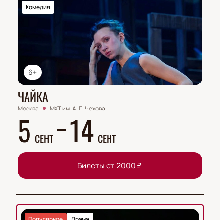
Комедия
6+
ЧАЙКА
Москва
МХТ им. А. П. Чехова
5
14
СЕНТ
СЕНТ
Билеты от
2000
₽
Популярное
Драма