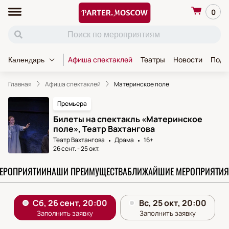
0
Афиша спектаклей
Театры
Новости
Пода
Календарь
Главная
Афиша спектаклей
Материнское поле
Премьера
Билеты на спектакль «Материнское
поле», Театр Вахтангова
Театр Вахтангова
Драма
16+
26 сент.
-
25 окт.
МЕРОПРИЯТИИ
НАШИ ПРЕИМУЩЕСТВА
БЛИЖАЙШИЕ МЕРОПРИЯТИЯ