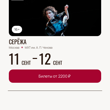
16+
СЕРЁЖА
Москва
МХТ им. А. П. Чехова
11
12
СЕНТ
СЕНТ
Билеты от
2200
₽