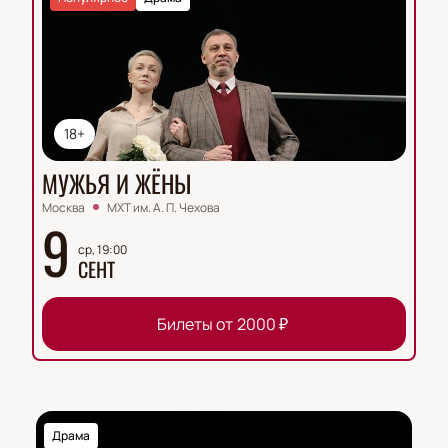
18+
МУЖЬЯ И ЖЁНЫ
Москва
МХТ им. А. П. Чехова
9
ср, 19:00
СЕНТ
Билеты от
2000
₽
Драма